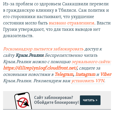
Из-за проблем со здоровьем Саакашвили перевели
в гражданскую клинику в Тбилиси. Сам политик и
его сторонники настаивают, что ухудшение
состояния могло быть
вызвано отравлением
. Власти
Грузии утверждают, что для таких выводов нет
доказательств.
Роскомнадзор пытается заблокировать
доступ к
сайту
Крым.Реалии
.
Беспрепятственно читать
Крым.Реалии можно с помощью
зеркального сайта:
https://d1l1rep1yn1oqf.cloudfront.net/
,
следите за
основными новостями в
Telegram
,
Instagram
и
Viber
Крым.Реалии. Рекомендуем вам
установить VPN
.
Сайт заблокирован?
читать >
Обойдите блокировку!