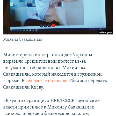
ПРИСОЕДИНЯЙТЕСЬ!
ПОБЕДИТЕЛЕЙ НЕ СУДЯТ?
КРЫМ.НЕПОКОРЕННЫЙ
ELIFBE
УКРАИНСКАЯ ПРОБЛЕМА КРЫМА
Все сайты RFE/RL
Михеил Саакашвили
Министерство иностранных дел Украины
выразило «решительный протест из-за
негуманного обращения» с Михеилом
Саакашвили, который находится в грузинской
тюрьме. В
ведомстве призвали
Тбилиси передать
Саакашвили Киеву.
«В худших традициях НКВД СССР грузинские
власти применяют к Михеилу Саакашвили
психологическое и физическое насилие,