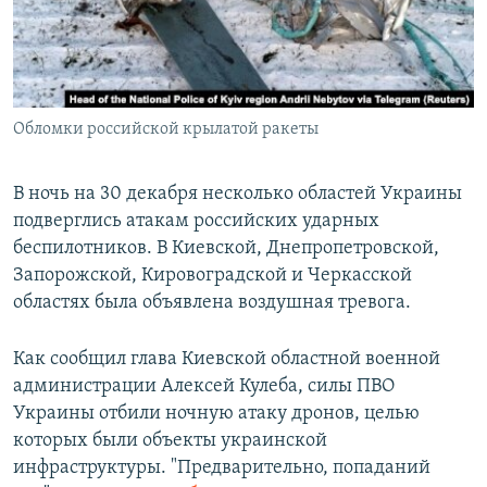
ПРИСОЕДИНЯЙТЕСЬ!
ПОБЕДИТЕЛЕЙ НЕ СУДЯТ?
КРЫМ.НЕПОКОРЕННЫЙ
ELIFBE
Обломки российской крылатой ракеты
УКРАИНСКАЯ ПРОБЛЕМА КРЫМА
Все сайты RFE/RL
В ночь на 30 декабря несколько областей Украины
подверглись атакам российских ударных
беспилотников. В Киевской, Днепропетровской,
Запорожской, Кировоградской и Черкасской
областях была объявлена воздушная тревога.
Как сообщил глава Киевской областной военной
администрации Алексей Кулеба, силы ПВО
Украины отбили ночную атаку дронов, целью
которых были объекты украинской
инфраструктуры. "Предварительно, попаданий