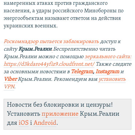
намеренных атаках против гражданского
населения, а удары российского Минобороны по
энергообъектам называют ответом на действия
украинских военных.
Роскомнадзор пытается заблокировать
доступ к
сайту
Крым.Реалии
.
Беспрепятственно читать
Крым.Реалии можно с помощью
зеркального сайта:
https://d3kdaro44yfiz9.cloudfront.net/
Также следите
за основными новостями в
Telegram
,
Instagram
и
Viber
Крым.Реалии. Рекомендуем вам
установить
VPN
.
Новости без блокировки и цензуры!
Установить
приложение
Крым.Реалии
для
iOS
і
Android
.