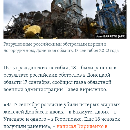
ПРИСОЕДИНЯЙТЕСЬ!
ПОБЕДИТЕЛЕЙ НЕ СУДЯТ?
КРЫМ.НЕПОКОРЕННЫЙ
ELIFBE
УКРАИНСКАЯ ПРОБЛЕМА КРЫМА
Все сайты RFE/RL
Разрушенные российскими обстрелами церкви в
Богородичном, Донецкая область, 13 сентября 2022 года
Пять гражданских погибли, 18 – были ранены в
результате российских обстрелов в Донецкой
области 17 сентября, сообщил глава областной
военной администрации Павел Кириленко.
«За 17 сентября россияне убили пятерых мирных
жителей Донбасса: двоих – в Бахмуте, двоих – в
Угледаре и одного – в Георгиевке. Еще 18 человек
получили ранения», –
написал Кириленко в