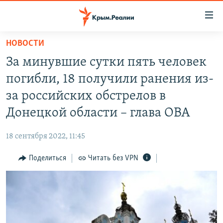
Доступность
ссылки
Вернуться
НОВОСТИ
к
НОВОСТИ
За минувшие сутки пять человек
основному
СПЕЦПРОЕКТЫ
содержанию
погибли, 18 получили ранения из-
ВОДА
Вернутся
ГРУЗ 200
за российских обстрелов в
к
ИСТОРИЯ
КАРТА ВОЕННЫХ ОБЪЕКТОВ КРЫМА
Донецкой области – глава ОВА
главной
ЕЩЕ
11 ЛЕТ ОККУПАЦИИ КРЫМА. 11 ИСТОРИЙ СОПРОТИВЛЕНИЯ
навигации
18 сентября 2022, 11:45
Вернутся
РАДІО СВОБОДА
ИНТЕРАКТИВ
к
Поделиться
Читать без VPN
КАК ОБОЙТИ БЛОКИРОВКУ
ИНФОГРАФИКА
поиску
ТЕЛЕПРОЕКТ КРЫМ.РЕАЛИИ
Українською
СОВЕТЫ ПРАВОЗАЩИТНИКОВ
Qırımtatar
ПРОПАВШИЕ БЕЗ ВЕСТИ