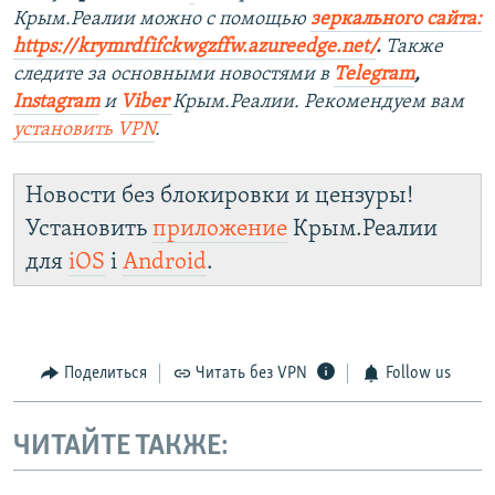
Крым.Реалии можно с помощью
зеркального сайта:
https://krymrdfifckwgzffw.azureedge.net/
. ​
Также
следите за основными новостями в
Telegram
,
Instagram
и
Viber
Крым.Реалии. Рекомендуем вам
установить
VPN
.
Новости без блокировки и цензуры!
Установить
приложение
Крым.Реалии
для
iOS
і
Android
.
Поделиться
Читать без VPN
Follow us
ЧИТАЙТЕ ТАКЖЕ: