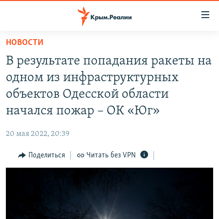
Доступность
ссылки
Вернуться
НОВОСТИ
к
НОВОСТИ
В результате попадания ракеты на
основному
СПЕЦПРОЕКТЫ
содержанию
одном из инфраструктурных
ВОДА
Вернутся
ГРУЗ 200
объектов Одесской области
к
ИСТОРИЯ
КАРТА ВОЕННЫХ ОБЪЕКТОВ КРЫМА
начался пожар – ОК «Юг»
главной
ЕЩЕ
11 ЛЕТ ОККУПАЦИИ КРЫМА. 11 ИСТОРИЙ СОПРОТИВЛЕНИЯ
навигации
20 мая 2022, 20:39
Вернутся
РАДІО СВОБОДА
ИНТЕРАКТИВ
к
Поделиться
Читать без VPN
КАК ОБОЙТИ БЛОКИРОВКУ
ИНФОГРАФИКА
поиску
ТЕЛЕПРОЕКТ КРЫМ.РЕАЛИИ
Українською
СОВЕТЫ ПРАВОЗАЩИТНИКОВ
Qırımtatar
ПРОПАВШИЕ БЕЗ ВЕСТИ