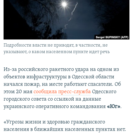
ПРИСОЕДИНЯЙТЕСЬ!
ПОБЕДИТЕЛЕЙ НЕ СУДЯТ?
КРЫМ.НЕПОКОРЕННЫЙ
ELIFBE
УКРАИНСКАЯ ПРОБЛЕМА КРЫМА
Все сайты RFE/RL
Подробности власти не приводят, в частности, не
указывают, о каком населенном пункте идет речь
Из-за российского ракетного удара на одном из
объектов инфраструктуры в Одесской области
начался пожар, на месте работают спасатели. Об
этом 20 мая
сообщила пресс-служба
Одесского
городского совета со ссылкой на данные
украинского оперативного командования
«Юг»
.
«Угрозы жизни и здоровью гражданского
населения в ближайших населенных пунктах нет.