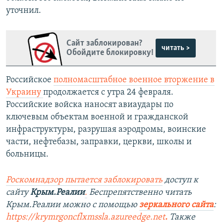
уточнил.
Сайт заблокирован?
читать >
Обойдите блокировку!
Российское
полномасштабное военное вторжение в
Украину
продолжается с утра 24 февраля.
Российские войска наносят авиаудары по
ключевым объектам военной и гражданской
инфраструктуры, разрушая аэродромы, воинские
части, нефтебазы, заправки, церкви, школы и
больницы.
Роскомнадзор пытается заблокировать
доступ к
сайту
Крым.Реалии
.
Беспрепятственно читать
Крым.Реалии можно с помощью
зеркального сайта
:
https://krymrgoncflxmssla.azureedge.net
.
Также