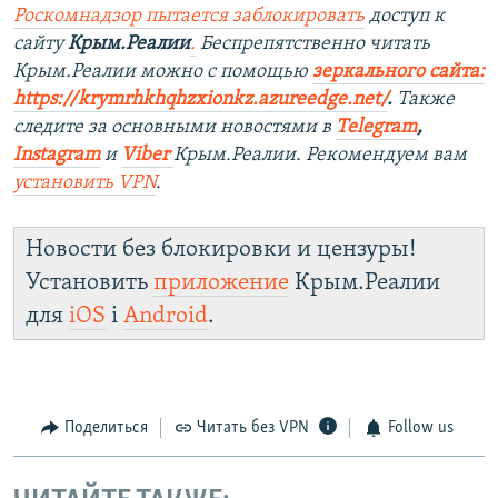
Роскомнадзор пытается заблокировать
доступ к
сайту
Крым.Реалии
.
Беспрепятственно читать
Крым.Реалии можно с помощью
зеркального сайта:
https://krymrhkhqhzxionkz.azureedge.net/
.
Также
следите за основными новостями в
Telegram
,
Instagram
и
Viber
Крым.Реалии. Рекомендуем вам
установить VPN
.
Новости без блокировки и цензуры!
Установить
приложение
Крым.Реалии
для
iOS
і
Android
.
Поделиться
Читать без VPN
Follow us