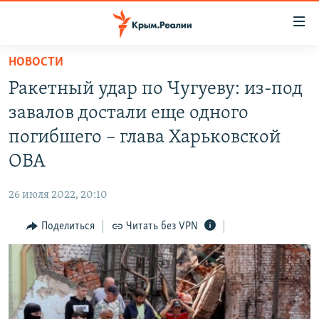
Доступность
ссылки
Вернуться
НОВОСТИ
к
НОВОСТИ
Ракетный удар по Чугуеву: из-под
основному
СПЕЦПРОЕКТЫ
содержанию
завалов достали еще одного
ВОДА
Вернутся
ГРУЗ 200
погибшего – глава Харьковской
к
ИСТОРИЯ
КАРТА ВОЕННЫХ ОБЪЕКТОВ КРЫМА
ОВА
главной
ЕЩЕ
11 ЛЕТ ОККУПАЦИИ КРЫМА. 11 ИСТОРИЙ СОПРОТИВЛЕНИЯ
навигации
26 июля 2022, 20:10
Вернутся
РАДІО СВОБОДА
ИНТЕРАКТИВ
к
Поделиться
Читать без VPN
КАК ОБОЙТИ БЛОКИРОВКУ
ИНФОГРАФИКА
поиску
ТЕЛЕПРОЕКТ КРЫМ.РЕАЛИИ
Українською
СОВЕТЫ ПРАВОЗАЩИТНИКОВ
Qırımtatar
ПРОПАВШИЕ БЕЗ ВЕСТИ