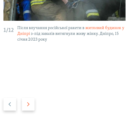
Після влучання російської ракети в
житловий будинок у
1/12
Дніпрі
з-під завалів витягнули живу жінку. Дніпро, 15
січня 2023 року
П
С
р
л
е
е
д
д