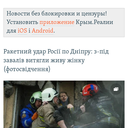
Новости без блокировки и цензуры!
Установить
приложение
Крым.Реалии
для
iOS
і
Android
.
Ракетний удар Росії по Дніпру: з-під
завалів витягли живу жінку
(фотосвідчення)