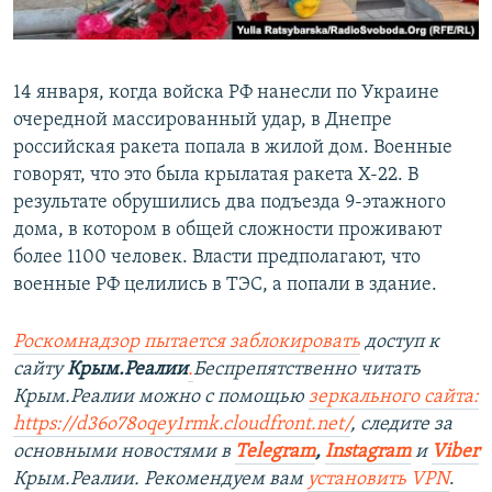
14 января, когда войска РФ нанесли по Украине
очередной массированный удар, в Днепре
российская ракета попала в жилой дом. Военные
говорят, что это была крылатая ракета Х-22. В
результате обрушились два подъезда 9-этажного
дома, в котором в общей сложности проживают
более 1100 человек. Власти предполагают, что
военные РФ целились в ТЭС, а попали в здание.
Роскомнадзор пытается заблокировать
доступ к
сайту
Крым.Реалии
.
Беспрепятственно читать
Крым.Реалии можно с помощью
зеркального сайта:
https://d36o78oqey1rmk.cloudfront.net/
, следите за
основными новостями в
Telegram
,
Instagram
и
Viber
Крым.Реалии. Рекомендуем вам
установить VPN
.