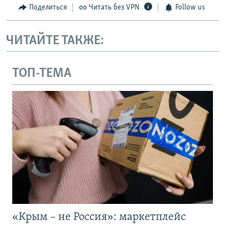
ы
у
Поделиться
Читать без VPN
Follow us
д
ю
у
щ
ЧИТАЙТЕ ТАКЖЕ:
щ
и
и
й
й
с
ТОП-ТЕМА
с
л
л
а
а
й
й
д
д
«Крым – не Россия»: маркетплейс