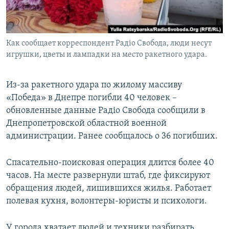
ПРИСОЕДИНЯЙТЕСЬ!
ПОБЕДИТЕЛЕЙ НЕ СУДЯТ?
КРЫМ.НЕПОКОРЕННЫЙ
Как сообщает корреспондент Радіо Свобода, люди несут
ELIFBE
игрушки, цветы и лампадки на место ракетного удара.
УКРАИНСКАЯ ПРОБЛЕМА КРЫМА
Все сайты RFE/RL
Из-за ракетного удара по жилому массиву
«Победа» в Днепре погибли 40 человек –
обновленные данные Радіо Свобода сообщили в
Днепропетровской областной военной
администрации. Ранее сообщалось о 36 погибших.
Спасательно-поисковая операция длится более 40
часов. На месте развернули штаб, где фиксируют
обращения людей, лишившихся жилья. Работает
полевая кухня, волонтеры-юристы и психологи.
У города хватает людей и техники разбирать