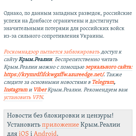
Однако, по данным западных разведок, российские
успехи на Донбассе ограничены и достигнуты
значительными потерями для российских войск
из-за сильного сопротивления Украины.
Роскомнадзор пытается заблокировать
доступ к
сайту
Крым.Реалии
.
Беспрепятственно читать
Крым.Реалии можно с помощью
зеркального сайта:
https://krymrdfifckwgzffw.azureedge.net/
. ​
Также
следите за основными новостями в
Telegram
,
Instagram
и
Viber
Крым.Реалии. Рекомендуем вам
установить
VPN
.
Новости без блокировки и цензуры!
Установить
приложение
Крым.Реалии
для
iOS
і
Android
.