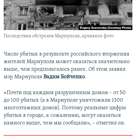
ПРИСОЕДИНЯЙТЕСЬ!
ПОБЕДИТЕЛЕЙ НЕ СУДЯТ?
КРЫМ.НЕПОКОРЕННЫЙ
ELIFBE
Последствия обстрелов Мариуполя, архивное фото
УКРАИНСКАЯ ПРОБЛЕМА КРЫМА
Все сайты RFE/RL
Число убитых в результате российского вторжения
жителей Мариуполя может оказаться значительно
выше, чем предполагалось ранее. Об этом заявил
мэр Мариуполя
Вадим Бойченко
.
«Почти под каждым разрушенным домом – от 50
до 100 убитых (а в Мариуполе уничтожили 1300
многоэтажных домов). Поэтому реальные цифры
убитых в городе, к сожалению, могут оказаться
намного выше, чем мы сообщали», – отметил он.