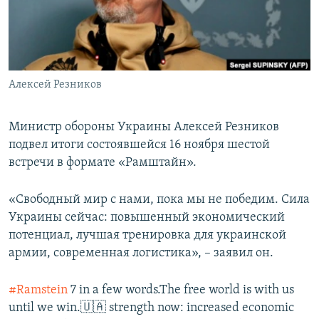
ПРИСОЕДИНЯЙТЕСЬ!
ПОБЕДИТЕЛЕЙ НЕ СУДЯТ?
КРЫМ.НЕПОКОРЕННЫЙ
ELIFBE
Алексей Резников
УКРАИНСКАЯ ПРОБЛЕМА КРЫМА
Все сайты RFE/RL
Министр обороны Украины Алексей Резников
подвел итоги состоявшейся 16 ноября шестой
встречи в формате «Рамштайн».
«Свободный мир с нами, пока мы не победим. Сила
Украины сейчас: повышенный экономический
потенциал, лучшая тренировка для украинской
армии, современная логистика», – заявил он.
#Ramstein
7 in a few words.The free world is with us
until we win.🇺🇦 strength now: increased economic