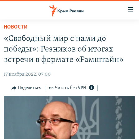
Доступность
ссылки
Вернуться
НОВОСТИ
к
НОВОСТИ
«Свободный мир с нами до
основному
СПЕЦПРОЕКТЫ
содержанию
победы»: Резников об итогах
ВОДА
Вернутся
ГРУЗ 200
встречи в формате «Рамштайн»
к
ИСТОРИЯ
КАРТА ВОЕННЫХ ОБЪЕКТОВ КРЫМА
главной
17 ноября 2022, 07:00
ЕЩЕ
11 ЛЕТ ОККУПАЦИИ КРЫМА. 11 ИСТОРИЙ СОПРОТИВЛЕНИЯ
навигации
Вернутся
Поделиться
Читать без VPN
РАДІО СВОБОДА
ИНТЕРАКТИВ
к
КАК ОБОЙТИ БЛОКИРОВКУ
ИНФОГРАФИКА
поиску
ТЕЛЕПРОЕКТ КРЫМ.РЕАЛИИ
Українською
СОВЕТЫ ПРАВОЗАЩИТНИКОВ
Qırımtatar
ПРОПАВШИЕ БЕЗ ВЕСТИ