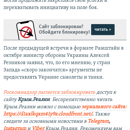
могла продолжать закреплять свои успехи и
перехватывать инициативу на поле боя.
Сайт заблокирован?
читать >
Обойдите блокировку!
После предыдущей встречи в формате Рамштайн в
октябре министр обороны Украины Алексей
Резников заявил, что, по его мнению, у стран
Запада «скоро закончатся» аргументы не
предоставлять Украине самолеты и танки.
Роскомнадзор пытается заблокировать
доступ к
сайту
Крым.Реалии
.
Беспрепятственно читать
Крым.Реалии мож
но с помощью
зеркального сайта:
https://d1axlkqxm41y9z.cloudfront.net/
. ​
Также
следите за основными новостями в
Telegram
,
Instagra
m
и
Viber
Крым.Реалии. Рекомендуем вам