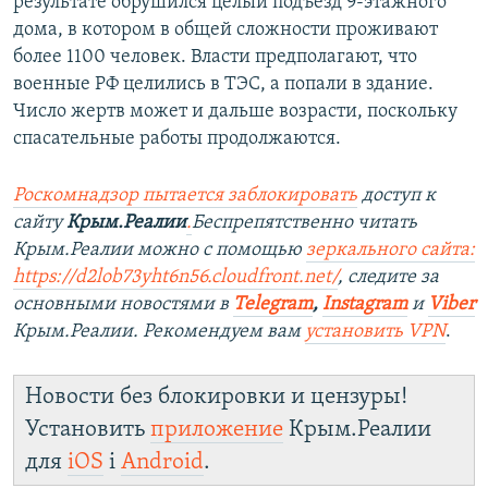
результате обрушился целый подъезд 9-этажного
дома, в котором в общей сложности проживают
более 1100 человек. Власти предполагают, что
военные РФ целились в ТЭС, а попали в здание.
Число жертв может и дальше возрасти, поскольку
спасательные работы продолжаются.
Роскомнадзор пытается заблокировать
доступ к
сайту
Крым.Реалии
.
Беспрепятственно читать
Крым.Реалии можно с помощью
зеркального сайта:
https://d2lob73yht6n56.cloudfront.net/
, следите за
основными новостями в
Telegram
,
Instagram
и
Viber
Крым.Реалии. Рекомендуем вам
установить VPN
.
Новости без блокировки и цензуры!
Установить
приложение
Крым.Реалии
для
iOS
і
Android
.