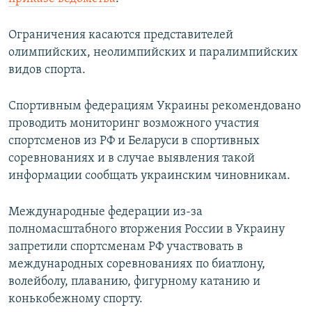
ПРИСОЕДИНЯЙТЕСЬ!
ПОБЕДИТЕЛЕЙ НЕ СУДЯТ?
Ограничения касаются представителей
КРЫМ.НЕПОКОРЕННЫЙ
олимпийских, неолимпийских и паралимпийских
ELIFBE
видов спорта.
УКРАИНСКАЯ ПРОБЛЕМА КРЫМА
Спортивным федерациям Украины рекомендовано
Все сайты RFE/RL
проводить мониторинг возможного участия
спортсменов из РФ и Беларуси в спортивных
соревнованиях и в случае выявления такой
информации сообщать украинским чиновникам.
Международные федерации из-за
полномасштабного вторжения России в Украину
запретили спортсменам РФ участвовать в
международных соревнованиях по биатлону,
волейболу, плаванию, фигурному катанию и
конькобежному спорту.