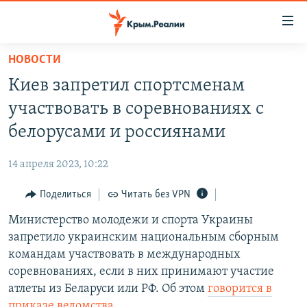
Доступность
ссылки
Вернуться
НОВОСТИ
к
НОВОСТИ
Киев запретил спортсменам
основному
СПЕЦПРОЕКТЫ
содержанию
участвовать в соревнованиях с
ВОДА
Вернутся
ГРУЗ 200
белорусами и россиянами
к
ИСТОРИЯ
КАРТА ВОЕННЫХ ОБЪЕКТОВ КРЫМА
главной
14 апреля 2023, 10:22
ЕЩЕ
11 ЛЕТ ОККУПАЦИИ КРЫМА. 11 ИСТОРИЙ СОПРОТИВЛЕНИЯ
навигации
Вернутся
Поделиться
Читать без VPN
РАДІО СВОБОДА
ИНТЕРАКТИВ
к
Министерство молодежи и спорта Украины
КАК ОБОЙТИ БЛОКИРОВКУ
ИНФОГРАФИКА
поиску
запретило украинским национальным сборным
ТЕЛЕПРОЕКТ КРЫМ.РЕАЛИИ
командам участвовать в международных
Українською
соревнованиях, если в них принимают участие
СОВЕТЫ ПРАВОЗАЩИТНИКОВ
Qırımtatar
атлеты из Беларуси или РФ. Об этом
говорится в
ПРОПАВШИЕ БЕЗ ВЕСТИ
приказе ведомства
.