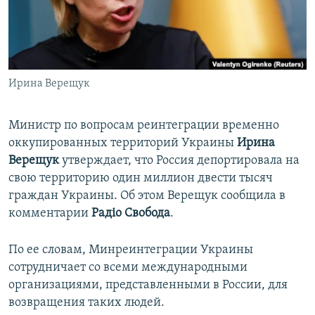
ПРИСОЕДИНЯЙТЕСЬ!
ПОБЕДИТЕЛЕЙ НЕ СУДЯТ?
КРЫМ.НЕПОКОРЕННЫЙ
ELIFBE
Ирина Верещук
УКРАИНСКАЯ ПРОБЛЕМА КРЫМА
Все сайты RFE/RL
Министр по вопросам реинтеграции временно
оккупированных территорий Украины
Ирина
Верещук
утверждает, что Россия депортировала на
свою территорию один миллион двести тысяч
граждан Украины. Об этом Верещук сообщила в
комментарии
Радіо Свобода
.
По ее словам, Минреинтеграции Украины
сотрудничает со всеми международными
организациями, представленными в России, для
возвращения таких людей.