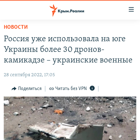
Доступность
ссылки
Вернуться
НОВОСТИ
к
НОВОСТИ
Россия уже использовала на юге
основному
СПЕЦПРОЕКТЫ
содержанию
Украины более 30 дронов-
ВОДА
Вернутся
ГРУЗ 200
камикадзе – украинские военные
к
ИСТОРИЯ
КАРТА ВОЕННЫХ ОБЪЕКТОВ КРЫМА
главной
28 сентября 2022, 17:05
ЕЩЕ
11 ЛЕТ ОККУПАЦИИ КРЫМА. 11 ИСТОРИЙ СОПРОТИВЛЕНИЯ
навигации
Вернутся
Поделиться
Читать без VPN
РАДІО СВОБОДА
ИНТЕРАКТИВ
к
КАК ОБОЙТИ БЛОКИРОВКУ
ИНФОГРАФИКА
поиску
ТЕЛЕПРОЕКТ КРЫМ.РЕАЛИИ
Українською
СОВЕТЫ ПРАВОЗАЩИТНИКОВ
Qırımtatar
ПРОПАВШИЕ БЕЗ ВЕСТИ