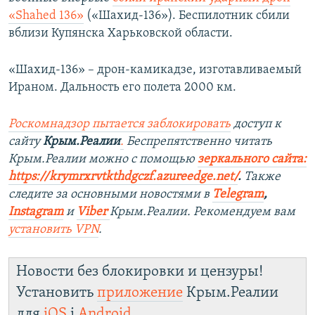
«Shahed 136»
(«Шахид-136»). Беспилотник сбили
вблизи Купянска Харьковской области.
«Шахид-136» – дрон-камикадзе, изготавливаемый
Ираном. Дальность его полета 2000 км.
Роскомнадзор пытается заблокировать
доступ к
сайту
Крым.Реалии
.
Беспрепятственно читать
Крым.Реалии можно с помощью
зеркального сайта:
https://krymrxrvtkthdgczf.azureedge.net/
. ​
Также
следите за основными новостями в
Telegram
,
Instagram
и
Viber
Крым.Реалии. Рекомендуем вам
установить
VPN
.
Новости без блокировки и цензуры!
Установить
приложение
Крым.Реалии
для
iOS
і
Android
.