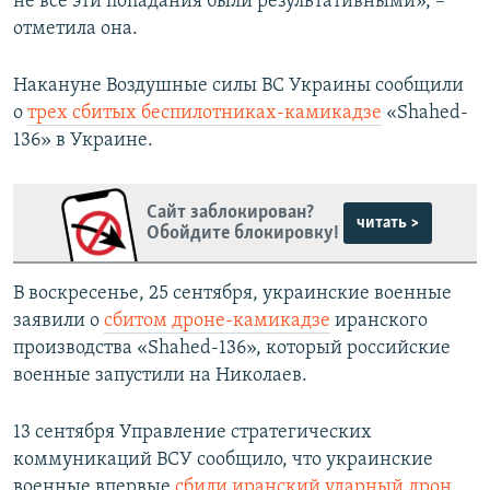
не все эти попадания были результативными», –
отметила она.
Накануне Воздушные силы ВС Украины сообщили
о
трех сбитых беспилотниках-камикадзе
«Shahed-
136» в Украине.
Сайт заблокирован?
читать >
Обойдите блокировку!
В воскресенье, 25 сентября, украинские военные
заявили о
сбитом дроне-камикадзе
иранского
производства «Shahed-136», который российские
военные запустили на Николаев.
13 сентября Управление стратегических
коммуникаций ВСУ сообщило, что украинские
военные впервые
сбили иранский ударный дрон