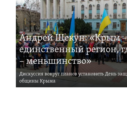
Андрей Щекун: «Крым –
единственный регион, 
– меньшинство»
Дискуссия вокруг планов установить День за
общины Крыма