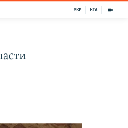
УКР
КТА
я
ласти