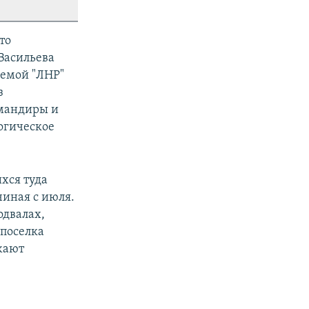
что
Васильева
аемой "ЛНР"
з
омандиры и
огическое
хся туда
чиная с июля.
одвалах,
 поселка
жают