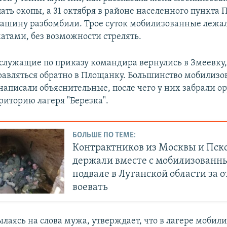
ать окопы, а 31 октября в районе населенного пункта
машину разбомбили. Трое суток мобилизованные лежали
атами, без возможности стрелять.
служащие по приказу командира вернулись в Змеевку,
равляться обратно в Площанку. Большинство мобилиз
 написали объяснительные, после чего у них забрали о
риторию лагеря "Березка".
БОЛЬШЕ ПО ТЕМЕ:
Контрактников из Москвы и Пск
держали вместе с мобилизованн
подвале в Луганской области за о
воевать
лаясь на слова мужа, утверждает, что в лагере моби