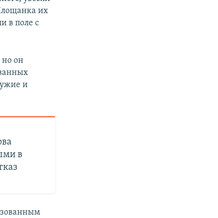
 Площанка их
 в поле с
 но он
ованных
ружие и
ова
ыми в
тказ
лизованным