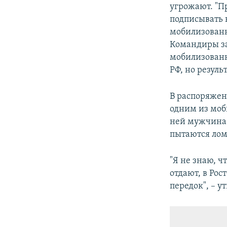
угрожают. "
подписывать к
мобилизованн
Командиры зам
мобилизованн
РФ, но резуль
В распоряже
одним из моб
ней мужчина г
пытаются лом
"Я не знаю, ч
отдают, в Рос
передок", – 