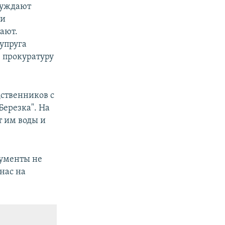
нуждают
ии
ают.
супруга
ю прокуратуру
дственников с
Березка". На
т им воды и
кументы не
 нас на