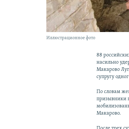
Иллюстрационное фото
88 российски
насильно уде
Макарово Луг
супругу одно
По словам жен
призывники п
мобилизованн
Макарово.
После трех с