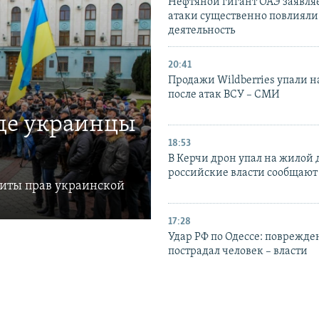
Нефтяной гигант ОАЭ заявляе
атаки существенно повлияли 
деятельность
20:41
Продажи Wildberries упали н
после атак ВСУ – СМИ
где украинцы
18:53
В Керчи дрон упал на жилой 
российские власти сообщают
щиты прав украинской
17:28
Удар РФ по Одессе: поврежде
пострадал человек – власти