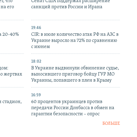
т, что
Сенат США поддержал расширение
на его
санкций против России и Ирана
19:46
а 20-40%
CIR: в июле количество атак РФ на АЗС в
Украине выросло на 72% по сравнению
с июнем
18:02
дом:
В Украине выдвинули обвинение судье,
 о жертвах
выносившего приговор бойцу ГУР МО
Украины, попавшего в плен в Крыму
16:59
н стадион,
60 процентов украинцев против
передачи России Донбасса в обмен на
гарантии безопасности – опрос
БОЛЬШЕ