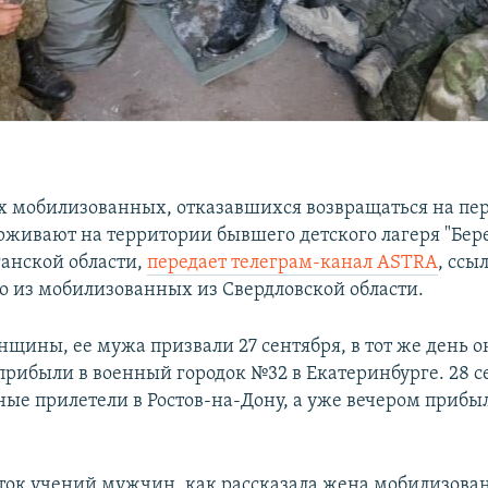
х мобилизованных, отказавшихся возвращаться на пе
рживают на территории бывшего детского лагеря "Бере
анской области,
передает телеграм-канал ASTRA
, ссы
го из мобилизованных из Свердловской области.
щины, ее мужа призвали 27 сентября, в тот же день о
рибыли в военный городок №32 в Екатеринбурге. 28 с
ые прилетели в Ростов-на-Дону, а уже вечером прибы
уток учений мужчин, как рассказала жена мобилизован