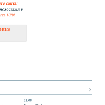
го сайта:
новостями в
ить
VPN
.
ение
22:08