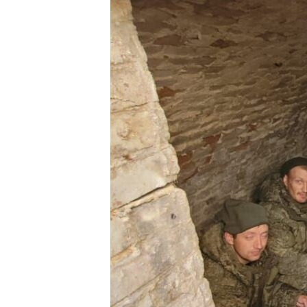
ПОБЕДИТЕЛЕЙ НЕ СУДЯТ?
КРЫМ.НЕПОКОРЕННЫЙ
ELIFBE
УКРАИНСКАЯ ПРОБЛЕМА КРЫМА