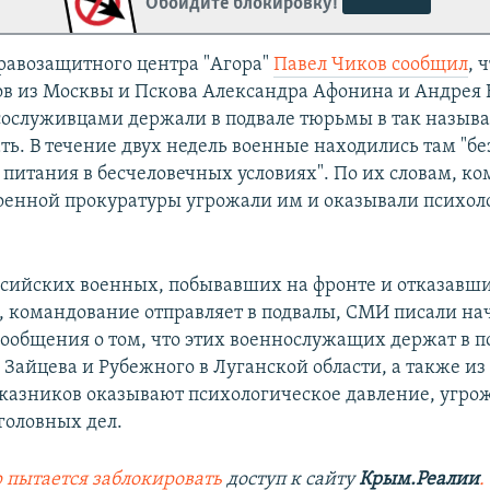
Обойдите блокировку!
правозащитного центра "Агора"
Павел Чиков сообщил
, 
в из Москвы и Пскова Александра Афонина и Андрея 
 сослуживцами держали в подвале тюрьмы в так назыв
ать. В течение двух недель военные находились там "бе
питания в бесчеловечных условиях". По их словам, к
оенной прокуратуры угрожали им и оказывали психол
оссийских военных, побывавших на фронте и отказавши
, командование отправляет в подвалы, СМИ писали на
 сообщения о том, что этих военнослужащих держат в п
Зайцева и Рубежного в Луганской области, а также из
тказников оказывают психологическое давление, угро
головных дел.
 пытается заблокировать
доступ к сайту
Крым.Реалии
.