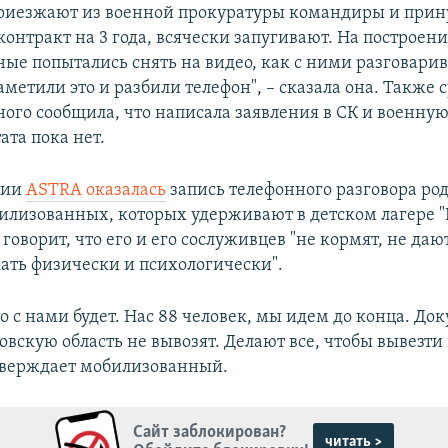
Приезжают из военной прокуратуры командиры и при
онтракт на 3 года, всячески запугивают. На построен
ые попытались снять на видео, как с ними разговарив
етили это и разбили телефон", – сказала она. Также 
ого сообщила, что написала заявления в СК и военну
тата пока нет.
нии
ASTRA оказалась
запись телефонного разговора ро
илизованных, которых удерживают в детском лагере "
оворит, что его и его сослуживцев "не кормят, не даю
ать физически и психологически".
то с нами будет. Нас 88 человек, мы идем до конца. До
товскую область не вывозят. Делают все, чтобы вывезти
утверждает мобилизованный.
Сайт заблокирован?
читать >