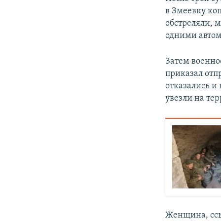
в Змеевку коп
обстреляли, 
одними автом
Затем военно
приказал отп
отказались и
увезли на тер
Женщина, ссы