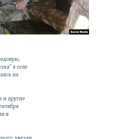
редовую,
зка" в селе
лаясь на
н и другие
ентября
ли в
ного, увезли