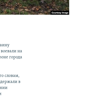
,
раину
 воевали на
роне города
го словам,
адержали в
ании
и