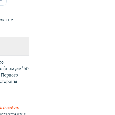
ока не
го
о формуле "50
. Первого
 стороны
го сайта:
 новостями в