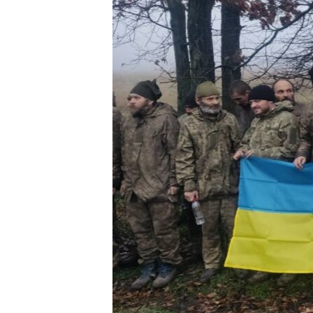
ПОБЕДИТЕЛЕЙ НЕ СУДЯТ?
КРЫМ.НЕПОКОРЕННЫЙ
ELIFBE
УКРАИНСКАЯ ПРОБЛЕМА КРЫМА