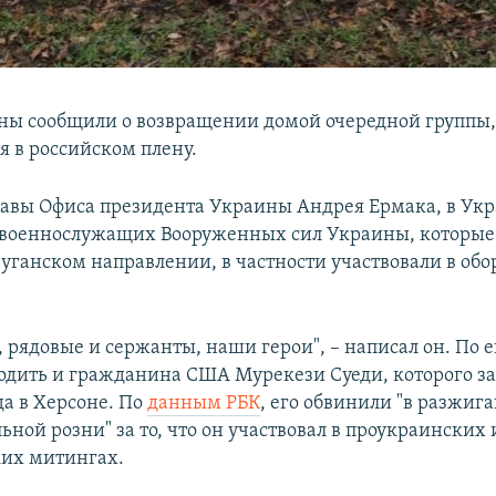
ны сообщили о возвращении домой очередной группы
 в российском плену.
авы Офиса президента Украины Андрея Ермака, в Ук
 военнослужащих Вооруженных сил Украины, которые
уганском направлении, в частности участвовали в обо
 рядовые и сержанты, наши герои", – написал он. По е
бодить и гражданина США Мурекези Суеди, которого з
да в Херсоне. По
данным РБК
, его обвинили "в разжиг
ной розни" за то, что он участвовал в проукраинских 
их митингах.