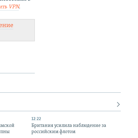
ить
VPN
.
ение
12:22
ымской
Британия усилила наблюдение за
упны
российским флотом