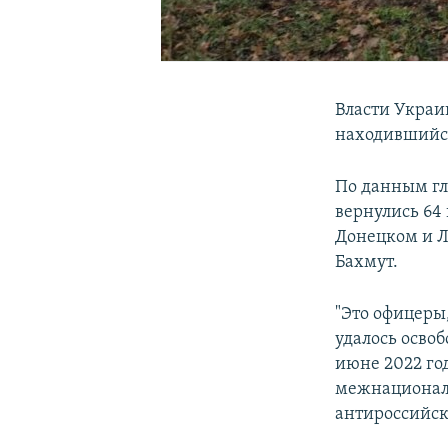
Власти Украи
находившийся
По данным гл
вернулись 64
Донецком и Л
Бахмут.
"Это офицеры,
удалось осво
июне 2022 го
межнациональ
антироссийск