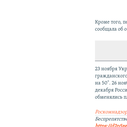
Кроме того, 
сообщала об 
23 ноября Ук
гражданского,
на 50". 26 но
декабря Росс
обменялись п
Роскомнадзор
Беспрепятст
https://d2p5zg