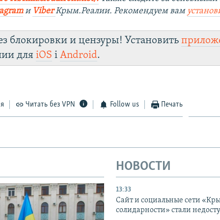
tagram
и
Viber
Крым.Реалии. Рекомендуем вам
установ
ез блокировки и цензуры! Установить
прилож
лии для
iOS
і
Android
.
ся
Читать без VPN
Follow us
Печать
НОВОСТИ
13:33
Сайт и социальные сети «Кр
солидарности» стали недост