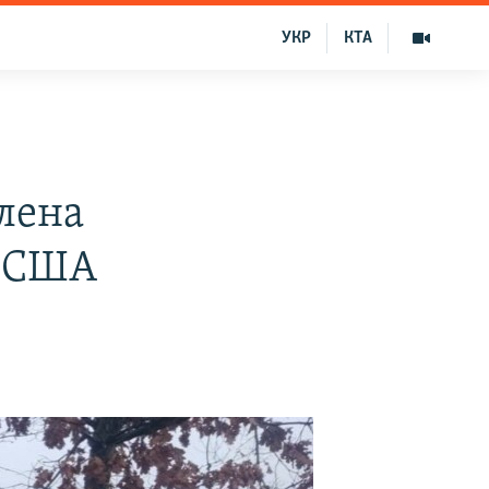
УКР
КТА
лена
а США