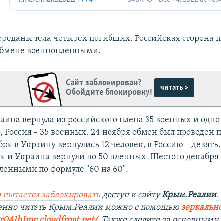
переданы тела четырех погибших. Российская сторона п
обмене военнопленными.
Сайт заблокирован?
читать >
Обойдите блокировку!
раина вернула из российского плена 35 военных и одно
 Россия – 35 военных. 24 ноября обмен был проведен п
ября в Украину вернулись 12 человек, в Россию – девять
ия и Украина вернули по 50 пленных. Шестого декабря
ленными по формуле "60 на 60".
 пытается заблокировать
доступ к сайту
Крым.Реалии
.
венно читать Крым.Реалии можно с помощью
зеркально
r041b1mn.cloudfront.net/.
​
Также следите за основными