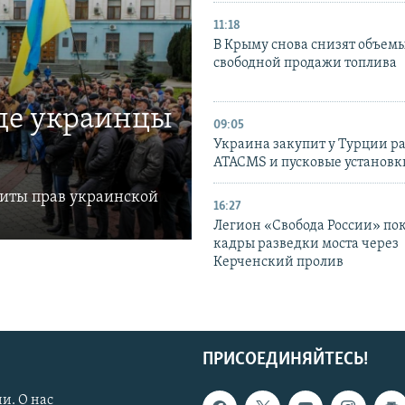
11:18
В Крыму снова снизят объем
свободной продажи топлива
где украинцы
09:05
Украина закупит у Турции р
ATACMS и пусковые установ
щиты прав украинской
16:27
Легион «Свобода России» по
кадры разведки моста через
Керченский пролив
ПРИСОЕДИНЯЙТЕСЬ!
и. О нас