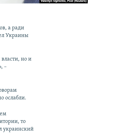
ов, а ради
дел Украины
власти, но и
, –
говорам
но ослабли.
дем
итории, то
ил украинский