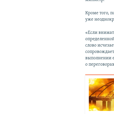
Кроме того, п
уже неоднокр
«Если внимате
определенной
слово исчеза
сопровождаетс
выполнении е
о переговора