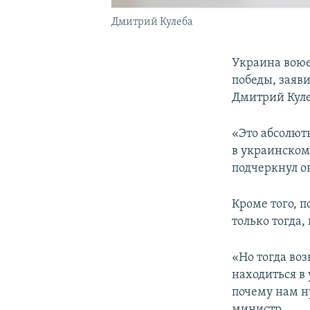
Дмитрий Кулеба
Украина воюет
победы, заяв
Дмитрий Куле
«Это абсолютн
в украинском
подчеркнул о
Кроме того, п
только тогда,
«Но тогда во
находиться в
почему нам н
министр.