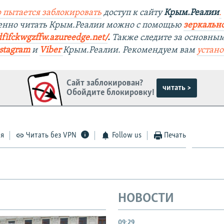
 пытается заблокировать
доступ к сайту
Крым.Реалии
.
венно читать Крым.Реалии можно с помощью
зеркально
dfifckwgzffw.azureedge.net/
. ​
Также следите за основны
stagram
и
Viber
Крым.Реалии. Рекоменд
уем вам
устан
Сайт заблокирован?
читать >
Обойдите блокировку!
ся
Читать без VPN
Follow us
Печать
НОВОСТИ
09:29