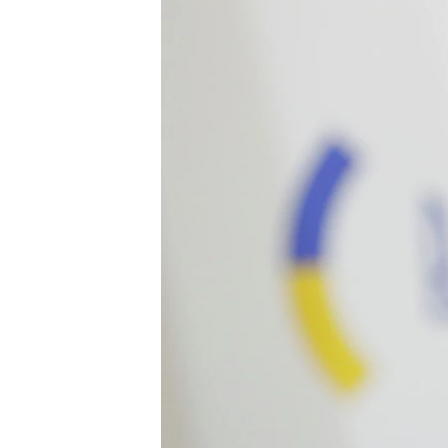
ПОБЕДИТЕЛЕЙ НЕ СУДЯТ?
КРЫМ.НЕПОКОРЕННЫЙ
ELIFBE
УКРАИНСКАЯ ПРОБЛЕМА КРЫМА