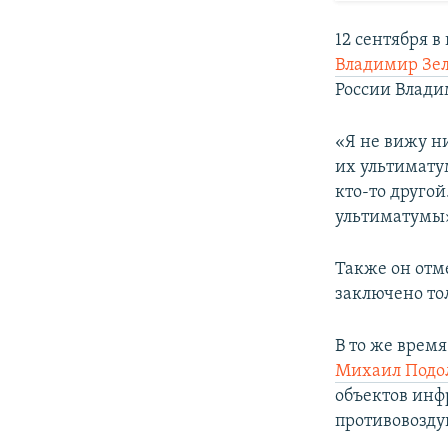
12 сентября 
Владимир Зел
России Влад
«Я не вижу н
их ультиматум
кто-то другой
ультиматумы»
Также он отм
заключено то
В то же врем
Михаил Подол
объектов инф
противовозду