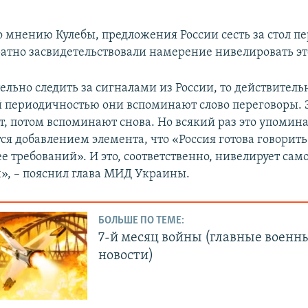
о мнению Кулебы, предложения России сесть за стол п
атно засвидетельствовали намерение нивелировать это
льно следить за сигналами из России, то действитель
 периодичностью они вспоминают слово переговоры. 
ет, потом вспоминают снова. Но всякий раз это упомин
я добавлением элемента, что «Россия готова говорить
е требований». И это, соответственно, нивелирует са
х», – пояснил глава МИД Украины.
БОЛЬШЕ ПО ТЕМЕ:
7-й месяц войны (главные военн
новости)