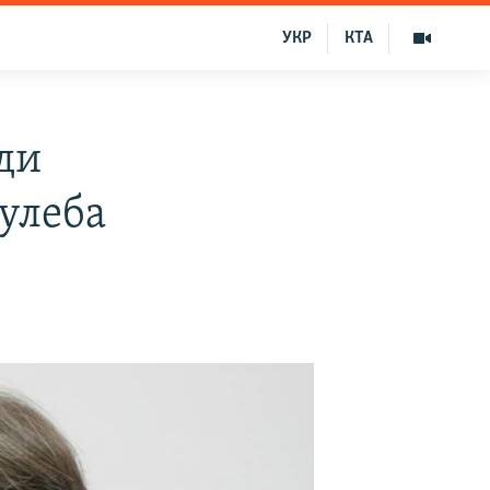
УКР
КТА
ди
Кулеба