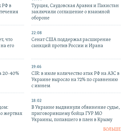
 РФ в
Турция, Саудовская Аравия и Пакистан
стечения
заключили соглашение о взаимной
обороне
22:08
т, что
Сенат США поддержал расширение
на его
санкций против России и Ирана
19:46
а 20-40%
CIR: в июле количество атак РФ на АЗС в
Украине выросло на 72% по сравнению
с июнем
18:02
дом:
В Украине выдвинули обвинение судье,
 о жертвах
приговорившему бойца ГУР МО
Украины, попавшего в плен в Крыму
БОЛЬШЕ