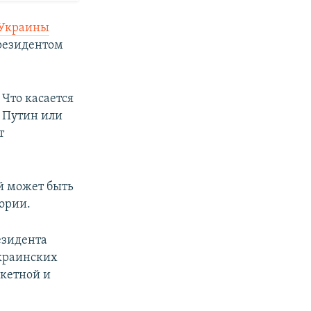
 Украины
президентом
Что касается
– Путин или
т
й может быть
ории.
езидента
украинских
акетной и