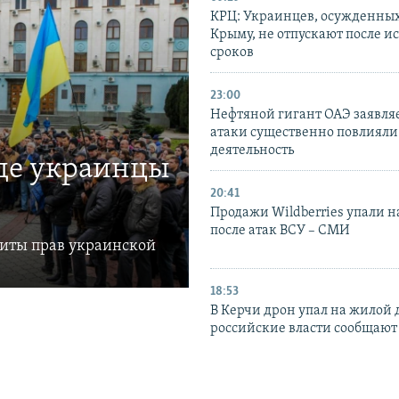
КРЦ: Украинцев, осужденных
Крыму, не отпускают после и
сроков
23:00
Нефтяной гигант ОАЭ заявляе
атаки существенно повлияли 
деятельность
где украинцы
20:41
Продажи Wildberries упали н
после атак ВСУ – СМИ
щиты прав украинской
18:53
В Керчи дрон упал на жилой 
российские власти сообщают