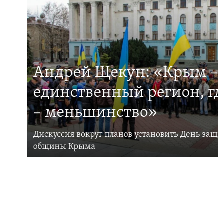
Андрей Щекун: «Крым –
единственный регион, 
– меньшинство»
Дискуссия вокруг планов установить День за
общины Крыма