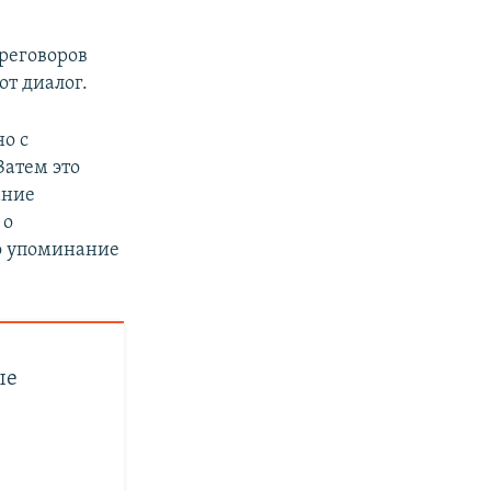
ереговоров
т диалог.
но с
Затем это
ание
 о
мо упоминание
ые