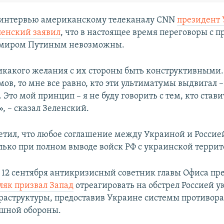
в интервью американскому телеканалу CNN
президент
енский заявил
, что в настоящее время переговоры с 
имиром Путиным невозможны.
икакого желания с их стороны быть конструктивными. 
ов, то мне все равно, кто эти ультиматумы выдвигал 
. Это мой принцип – я не буду говорить с тем, кто стави
, – сказал Зеленский.
етил, что любое соглашение между Украиной и Россие
лько при полном выводе войск РФ с украинской террит
я 12 сентября антикризисный советник главы Офиса пр
як призвал Запад
отреагировать на обстрел Россией 
раструктуры, предоставив Украине системы противор
шной обороны.