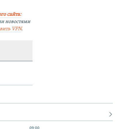
го сайта:
ми новостями
овить
VPN
.
09:00