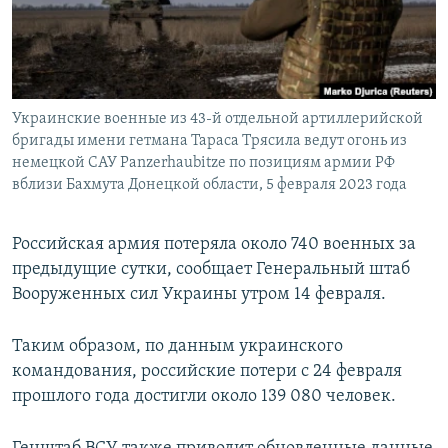
ПРИСОЕДИНЯЙТЕСЬ!
ПОБЕДИТЕЛЕЙ НЕ СУДЯТ?
КРЫМ.НЕПОКОРЕННЫЙ
ELIFBE
Украинские военные из 43-й отдельной артиллерийской
УКРАИНСКАЯ ПРОБЛЕМА КРЫМА
бригады имени гетмана Тараса Трясила ведут огонь из
Все сайты RFE/RL
немецкой САУ Panzerhaubitze по позициям армии РФ
вблизи Бахмута Донецкой области, 5 февраля 2023 года
Российская армия потеряла около 740 военных за
предыдущие сутки, сообщает Генеральный штаб
Вооруженных сил Украины утром 14 февраля.
Таким образом, по данным украинского
командования, российские потери с 24 февраля
прошлого года достигли около 139 080 человек.