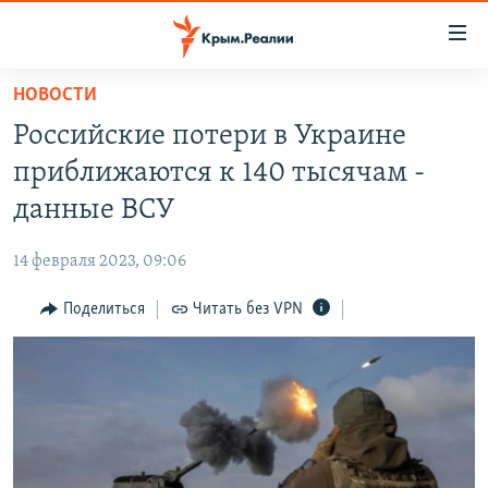
Доступность
ссылки
Вернуться
НОВОСТИ
к
НОВОСТИ
Российские потери в Украине
основному
СПЕЦПРОЕКТЫ
содержанию
приближаются к 140 тысячам -
ВОДА
Вернутся
ГРУЗ 200
данные ВСУ
к
ИСТОРИЯ
КАРТА ВОЕННЫХ ОБЪЕКТОВ КРЫМА
главной
14 февраля 2023, 09:06
ЕЩЕ
11 ЛЕТ ОККУПАЦИИ КРЫМА. 11 ИСТОРИЙ СОПРОТИВЛЕНИЯ
навигации
Вернутся
Поделиться
Читать без VPN
РАДІО СВОБОДА
ИНТЕРАКТИВ
к
КАК ОБОЙТИ БЛОКИРОВКУ
ИНФОГРАФИКА
поиску
ТЕЛЕПРОЕКТ КРЫМ.РЕАЛИИ
Українською
СОВЕТЫ ПРАВОЗАЩИТНИКОВ
Qırımtatar
ПРОПАВШИЕ БЕЗ ВЕСТИ