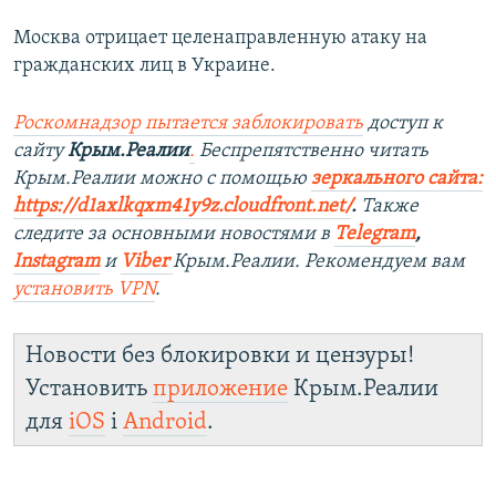
Москва отрицает целенаправленную атаку на
гражданских лиц в Украине.
Роскомнадзор пытается заблокировать
доступ к
сайту
Крым.Реалии
.
Беспрепятственно читать
Крым.Реалии мож
но с помощью
зеркального сайта:
https://d1axlkqxm41y9z.cloudfront.net/
. ​
Также
следите за основными новостями в
Telegram
,
Instagra
m
и
Viber
Крым.Реалии. Рекомендуем вам
установить
VPN
.
Новости без блокировки и цензуры!
Установить
приложение
Крым.Реалии
для
iOS
і
Android
.