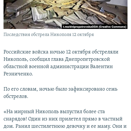
ПРИСОЕДИНЯЙТЕСЬ!
ПОБЕДИТЕЛЕЙ НЕ СУДЯТ?
КРЫМ.НЕПОКОРЕННЫЙ
ELIFBE
Последствия обстрела Никополя 12 октября
УКРАИНСКАЯ ПРОБЛЕМА КРЫМА
Все сайты RFE/RL
Российские войска ночью 12 октября обстреляли
Никополь, сообщил глава Днепропетровской
областной военной администрации Валентин
Резниченко.
По его словам, ночью было зафиксировано семь
обстрелов.
«На мирный Никополь выпустил более ста
снарядов! Один из них прилетел прямо в частный
дом. Ранил шестилетнюю девочку и ее маму. Они и