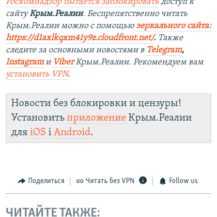
Роскомнадзор пытается заблокировать
доступ к
сайту
Крым.Реалии
.
Беспрепятственно читать
Крым.Реалии мож
но с помощью
зеркального сайта:
https://d1axlkqxm41y9z.cloudfront.net/
. ​
Также
следите за основными новостями в
Telegram
,
Instagra
m
и
Viber
Крым.Реалии. Рекомендуем вам
установить
VPN
.
Новости без блокировки и цензуры!
Установить
приложение
Крым.Реалии
для
iOS
і
Android
.
Поделиться
Читать без VPN
Follow us
ЧИТАЙТЕ ТАКЖЕ: