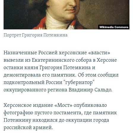
ПРИСОЕДИНЯЙТЕСЬ!
ПОБЕДИТЕЛЕЙ НЕ СУДЯТ?
КРЫМ.НЕПОКОРЕННЫЙ
ELIFBE
Портрет Григория Потемкина
УКРАИНСКАЯ ПРОБЛЕМА КРЫМА
Все сайты RFE/RL
Назначенные Россией херсонские «власти»
вывезли из Екатерининского собора в Херсоне
останки князя Григория Потемкина и
демонтировала его памятник. Об этом сообщил
подконтрольный России "губернатор"
оккупированного региона Владимир Сальдо.
Херсонское издание «Мост» опубликовало
фотографию пустого постамента, где памятник
Потемкину находился до оккупации города
российской армией.