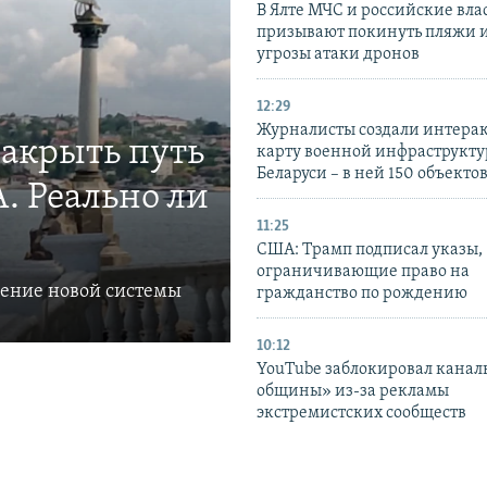
В Ялте МЧС и российские вла
призывают покинуть пляжи и
угрозы атаки дронов
12:29
Журналисты создали интера
закрыть путь
карту военной инфраструкт
Беларуси – в ней 150 объекто
. Реально ли
11:25
США: Трамп подписал указы,
ограничивающие право на
ление новой системы
гражданство по рождению
10:12
YouTube заблокировал канал
общины» из-за рекламы
экстремистских сообществ