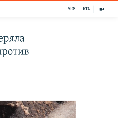
УКР
КТА
еряла
против