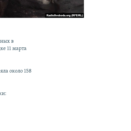
нных в
ке 11 марта
яла около 158
ки: