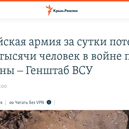
йская армия за сутки пот
 тысячи человек в войне 
ны ‒ Генштаб ВСУ
1:00
ся
Читать без VPN