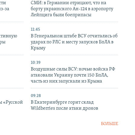
сти
СМИ: в Германии отрицают, что на
з-за
борту украинского Ан-124 в аэропорту
Лейпцига были боеприпасы
11:45
ктивную
В Генеральном штабе ВСУ отчитались об
уры
ударах по РЛС и месту запусков БпЛА в
в
Крыму
10:39
Воздушные силы ВСУ: ночью войска РФ
атаковали Украину почти 150 БпЛА,
часть из них запускали из Крыма
09:28
ы «Русской
В Екатеринбурге горит склад
Wildberries после атаки дронов
БОЛЬШЕ