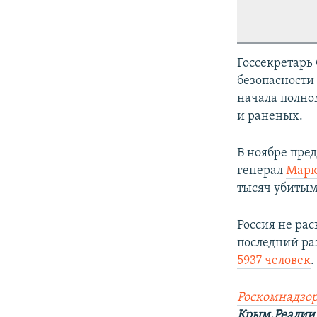
Госсекретар
безопасности 
начала полно
и раненых.
В ноябре пре
генерал
Марк
тысяч убиты
Россия не ра
последний раз
5937 человек
.
Роск
о
мнадзор
Крым.Реалии