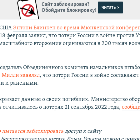
Сайт заблокирован?
читать >
Обойдите блокировку!
ь США
Энтони Блинкен во время Мюнхенской конфере
18 февраля заявил, что потери России в войне против 
масштабного вторжения оцениваются в 200 тысяч вое
дседатель Объединенного комитета начальников штаб
 Милли заявлял
, что потери России в войне составляют
ми и ранеными.
скрывает данные о своих погибших. Министерство обо
 отчитывалось о потерях 21 сентября 2022 года,
сообщи
 пытается заблокировать
доступ к сайту
.
Беспрепятственно читать Крым.Реалии можно с пом