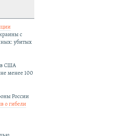
нции
Украины с
нных: убитых
ов США
 не менее 100
роны России
в о гибели
ощью