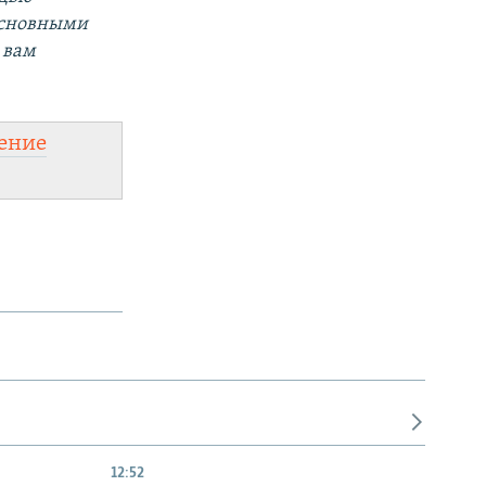
основными
 вам
ение
12:52