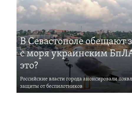
В Севастополе обещают 
с моря украинским БпЛА
это?
Российские власти города анонсировали появ
защиты от беспилотников