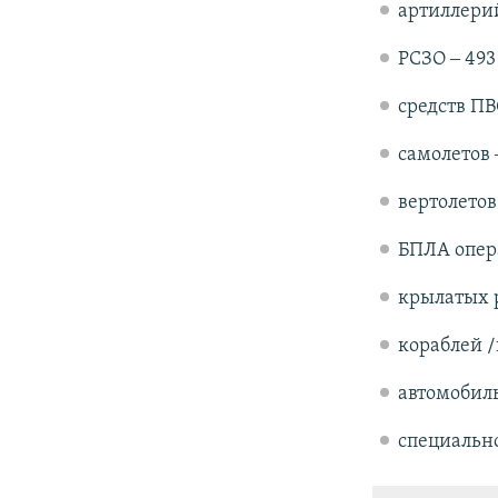
артиллерий
РСЗО ‒ 493
средств ПВО
самолетов 
вертолетов
БПЛА опера
крылатых р
кораблей /
автомобиль
специально