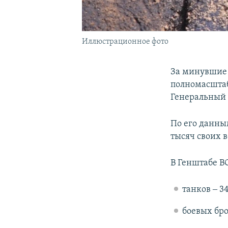
Иллюстрационное фото
За минувшие 
полномасштаб
Генеральный
По его данны
тысяч своих 
В Генштабе В
танков ‒ 3
боевых бр