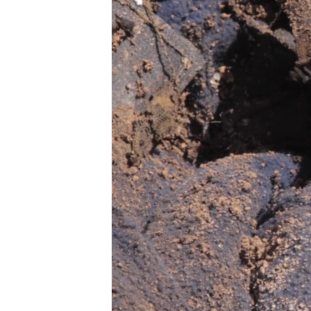
ПОБЕДИТЕЛЕЙ НЕ СУДЯТ?
КРЫМ.НЕПОКОРЕННЫЙ
ELIFBE
УКРАИНСКАЯ ПРОБЛЕМА КРЫМА