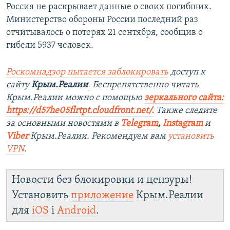
Россия не раскрывает данные о своих погибших.
Министерство обороны России последний раз
отчитывалось о потерях 21 сентября, сообщив о
гибели 5937 человек.
Роскомнадзор пытается заблокировать
доступ к
сайту
Крым.Реалии
.
Беспрепятственно читать
Крым.Реалии можно с помощью
зеркального сайта:
https://d57he05flrtpt.cloudfront.net/.
Также следите
за основными новостями в
Telegram
,
Instagram
и
Viber
Крым.Реалии. Рекомендуем вам
установить
VPN
.
Новости без блокировки и цензуры!
Установить
приложение
Крым.Реалии
для
iOS
і
Android
.