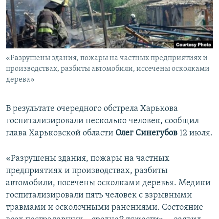
ПРИСОЕДИНЯЙТЕСЬ!
ПОБЕДИТЕЛЕЙ НЕ СУДЯТ?
КРЫМ.НЕПОКОРЕННЫЙ
ELIFBE
«Разрушены здания, пожары на частных предприятиях и
УКРАИНСКАЯ ПРОБЛЕМА КРЫМА
производствах, разбиты автомобили, иссечены осколками
Все сайты RFE/RL
дерева»
В результате очередного обстрела Харькова
госпитализировали несколько человек, сообщил
глава Харьковской области
Олег Синегубов
12 июля.
«Разрушены здания, пожары на частных
предприятиях и производствах, разбиты
автомобили, посечены осколками деревья. Медики
госпитализировали пять человек с взрывными
травмами и осколочными ранениями. Состояние