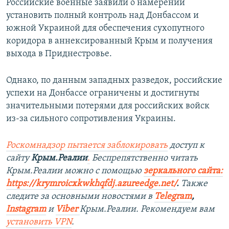
Российские военные заявили о намерении
установить полный контроль над Донбассом и
южной Украиной для обеспечения сухопутного
коридора в аннексированный Крым и получения
выхода в Приднестровье.
Однако, по данным западных разведок, российские
успехи на Донбассе ограничены и достигнуты
значительными потерями для российских войск
из-за сильного сопротивления Украины.
Роскомнадзор пытается заблокировать
доступ к
сайту
Крым.Реалии
.
Беспрепятственно читать
Крым.Реалии можно с помощью
зеркального сайта:
https://krymroicxkwkhqfdj.azureedge.net/
.
Также
следите за основными новостями в
Telegram
,
Instagram
и
Viber
Крым.Реалии. Рекомендуем вам
установить VPN
.