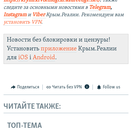
https://krymrxrvtkthdgczf.azureedge.net/
. ​
Также
следите за основными новостями в
Telegram
,
Instagram
и
Viber
Крым.Реалии. Рекомендуем вам
установить
VPN
.
Новости без блокировки и цензуры!
Установить
приложение
Крым.Реалии
для
iOS
і
Android
.
Поделиться
Читать без VPN
Follow us
ЧИТАЙТЕ ТАКЖЕ:
ТОП-ТЕМА