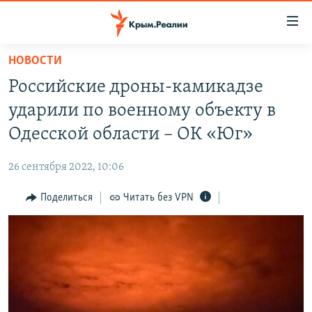
Доступность
ссылки
Вернуться
НОВОСТИ
к
НОВОСТИ
Российские дроны-камикадзе
основному
СПЕЦПРОЕКТЫ
содержанию
ударили по военному объекту в
ВОДА
Вернутся
ГРУЗ 200
Одесской области – ОК «Юг»
к
ИСТОРИЯ
КАРТА ВОЕННЫХ ОБЪЕКТОВ КРЫМА
главной
26 сентября 2022, 10:06
ЕЩЕ
11 ЛЕТ ОККУПАЦИИ КРЫМА. 11 ИСТОРИЙ СОПРОТИВЛЕНИЯ
навигации
Вернутся
Поделиться
Читать без VPN
РАДІО СВОБОДА
ИНТЕРАКТИВ
к
КАК ОБОЙТИ БЛОКИРОВКУ
ИНФОГРАФИКА
поиску
ТЕЛЕПРОЕКТ КРЫМ.РЕАЛИИ
Українською
СОВЕТЫ ПРАВОЗАЩИТНИКОВ
Qırımtatar
ПРОПАВШИЕ БЕЗ ВЕСТИ