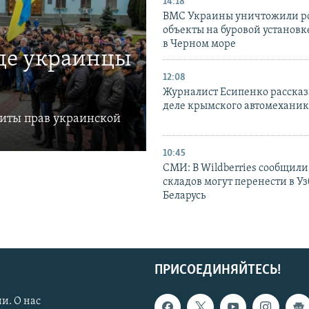
14:18
ВМС Украины уничтожили р
объекты на буровой установ
в Черном море
где украинцы
12:08
Журналист Есипенко рассказ
деле крымского автомехани
щиты прав украинской
10:45
СМИ: В Wildberries сообщили,
складов могут перенести в У
Беларусь
ПРИСОЕДИНЯЙТЕСЬ!
и. О нас