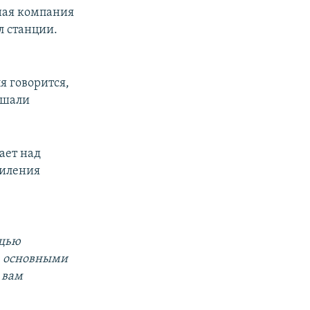
ная компания
л станции.
я говорится,
ышали
ает над
силения
ощью
а основными
 вам