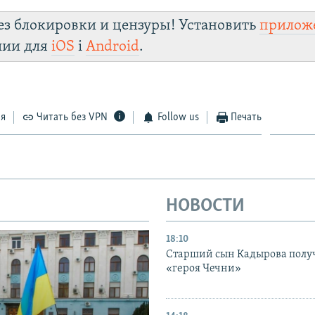
ез блокировки и цензуры! Установить
прилож
лии для
iOS
і
Android
.
ся
Читать без VPN
Follow us
Печать
НОВОСТИ
18:10
Старший сын Кадырова полу
«героя Чечни»