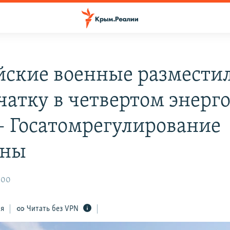
йские военные размести
чатку в четвертом энерг
– Госатомрегулирование
ины
:00
ся
Читать без VPN