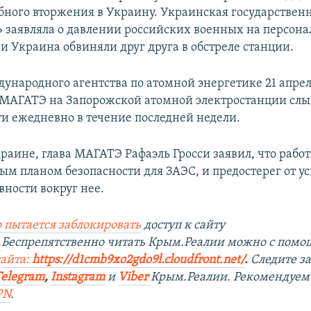
ного вторжения в Украину. Украинская государствен
 заявляла о давлении российских военных на персона
и Украина обвиняли друг друга в обстреле станции.
дународного агентства по атомной энергетике 21 апрел
 МАГАТЭ на Запорожской атомной электростанции сл
ти ежедневно в течение последней недели.
раине, глава МАГАТЭ Рафаэль Гросси заявил, что работ
м планом безопасности для ЗАЭС, и предостерег от у
вности вокруг нее.
 пытается заблокировать
доступ к сайту
.
Беспрепятственно читать Крым.Реалии можно с пом
сайта:
https://d1cmb9xo2gdo9l.cloudfront.net/
.
Следите з
Telegram
,
Instagram
и
Viber
Крым.Реалии. Рекомендуем
PN
.