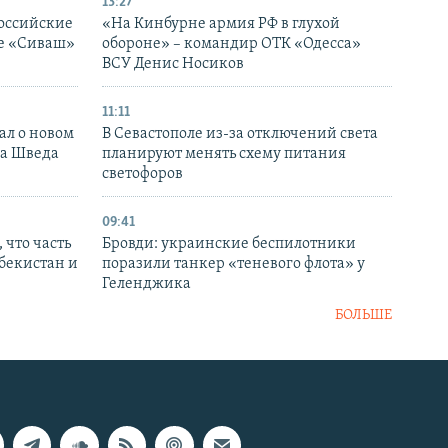
13:27
оссийские
«На Кинбурне армия РФ в глухой
ке «Сиваш»
обороне» – командир ОТК «Одесса»
ВСУ Денис Носиков
11:11
ал о новом
В Севастополе из-за отключений света
ка Шведа
планируют менять схему питания
светофоров
09:41
 что часть
Бровди: украинские беспилотники
збекистан и
поразили танкер «теневого флота» у
Геленджика
БОЛЬШЕ