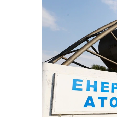
ПОБЕДИТЕЛЕЙ НЕ СУДЯТ?
КРЫМ.НЕПОКОРЕННЫЙ
ELIFBE
УКРАИНСКАЯ ПРОБЛЕМА КРЫМА