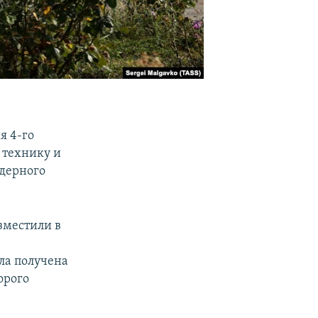
я 4-го
 технику и
ядерного
зместили в
ыла получена
орого