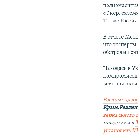
полномасштаб
«Энергоатом»
Также Россия 
В отчете Меж
что эксперты
обстрелы поч
Находясь в Ук
компромиссны
военной акти
Роскомнадзор
Крым.Реалии
зеркального 
новостями в
установить V