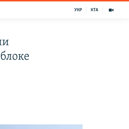
УКР
КТА
ли
облоке