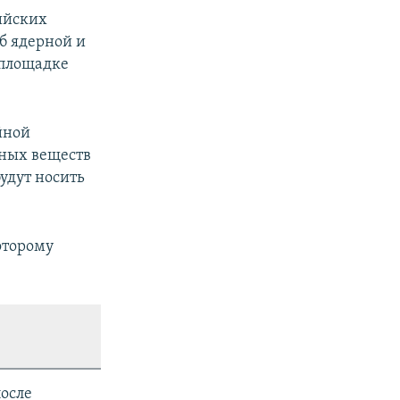
ийских
б ядерной и
 площадке
йной
ных веществ
удут носить
оторому
после