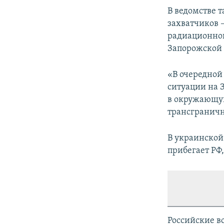
В ведомстве 
захватчиков 
радиационной
Запорожской
«В очередной
ситуации на 
в окружающую
трансграничн
В украинской
прибегает РФ
Российские в