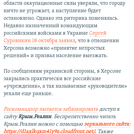
области оккупационные силы уверяли, что городу
ничто не угрожает, а наступление будет
остановлено. Однако эта риторика поменялась.
Недавно назначенный командующим
российскими войсками в Украине
Сергей
Суровикин 18 октября заявил
, что в отношении
Херсона возможно «принятие непростых
решений» и призвал население выезжать.
По сообщениям украинской стороны, в Херсоне
закрылись практически все российские
«учреждения», а так называемые «руководители»
уехали еще раньше.
Роскомнадзор пытается заблокировать
доступ к
сайту
Крым.Реалии
.
Беспрепятственно читать
Крым.Реалии мож
но с помощью
зеркального сайта:
https://d1axlkqxm41y9z.cloudfront.net/
. ​
Также