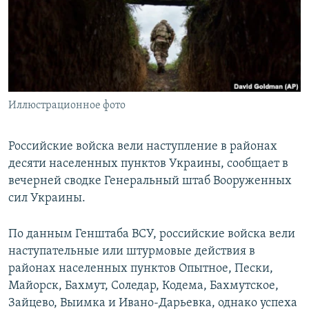
ПРИСОЕДИНЯЙТЕСЬ!
ПОБЕДИТЕЛЕЙ НЕ СУДЯТ?
КРЫМ.НЕПОКОРЕННЫЙ
ELIFBE
УКРАИНСКАЯ ПРОБЛЕМА КРЫМА
Все сайты RFE/RL
Иллюстрационное фото
Российские войска вели наступление в районах
десяти населенных пунктов Украины, сообщает в
вечерней сводке Генеральный штаб Вооруженных
сил Украины.
По данным Генштаба ВСУ, российские войска вели
наступательные или штурмовые действия в
районах населенных пунктов Опытное, Пески,
Майорск, Бахмут, Соледар, Кодема, Бахмутское,
Зайцево, Выимка и Ивано-Дарьевка, однако успеха