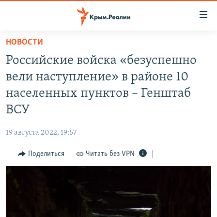
Доступность
ссылки
Вернуться
НОВОСТИ
к
НОВОСТИ
Российские войска «безуспешно
основному
СПЕЦПРОЕКТЫ
содержанию
вели наступление» в районе 10
ВОДА
Вернутся
ГРУЗ 200
населенных пунктов – Генштаб
к
ИСТОРИЯ
КАРТА ВОЕННЫХ ОБЪЕКТОВ КРЫМА
ВСУ
главной
ЕЩЕ
11 ЛЕТ ОККУПАЦИИ КРЫМА. 11 ИСТОРИЙ СОПРОТИВЛЕНИЯ
навигации
19 августа 2022, 19:57
Вернутся
РАДІО СВОБОДА
ИНТЕРАКТИВ
к
Поделиться
Читать без VPN
КАК ОБОЙТИ БЛОКИРОВКУ
ИНФОГРАФИКА
поиску
ТЕЛЕПРОЕКТ КРЫМ.РЕАЛИИ
Українською
СОВЕТЫ ПРАВОЗАЩИТНИКОВ
Qırımtatar
ПРОПАВШИЕ БЕЗ ВЕСТИ