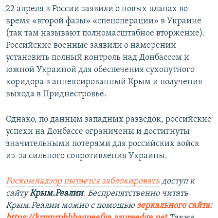
22 апреля в России заявили о новых планах во
время «второй фазы» «спецоперации» в Украине
(так там называют полномасштабное вторжение).
Российские военные заявили о намерении
установить полный контроль над Донбассом и
южной Украиной для обеспечения сухопутного
коридора в аннексированный Крым и получения
выхода в Приднестровье.
Однако, по данным западных разведок, российские
успехи на Донбассе ограничены и достигнуты
значительными потерями для российских войск
из-за сильного сопротивления Украины.
Роскомнадзор пытается заблокировать
доступ к
сайту
Крым.Реалии
.
Беспрепятственно читать
Крым.Реалии можно с помощью
зеркального сайта:
https://krymrphbbaqneefva.azureedge.net
Также