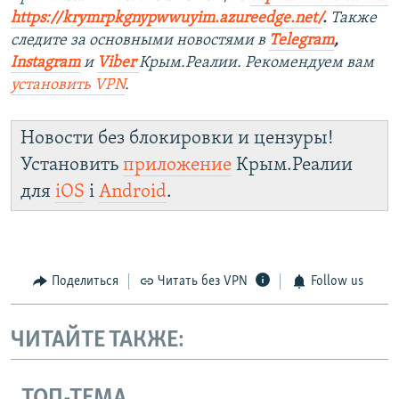
https://krymrpkgnypwwuyim.azureedge.net/
.
Также
следите за основными новостями в
Telegram
,
Instagram
и
Viber
Крым.Реалии. Рекомендуем вам
установить VPN
.
Новости без блокировки и цензуры!
Установить
приложение
Крым.Реалии
для
iOS
і
Android
.
Поделиться
Читать без VPN
Follow us
ЧИТАЙТЕ ТАКЖЕ:
ТОП-ТЕМА