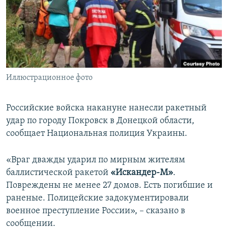
ПРИСОЕДИНЯЙТЕСЬ!
ПОБЕДИТЕЛЕЙ НЕ СУДЯТ?
КРЫМ.НЕПОКОРЕННЫЙ
ELIFBE
УКРАИНСКАЯ ПРОБЛЕМА КРЫМА
Все сайты RFE/RL
Иллюстрационное фото
Российские войска накануне нанесли ракетный
удар по городу Покровск в Донецкой области,
сообщает Национальная полиция Украины.
«Враг дважды ударил по мирным жителям
баллистической ракетой
«Искандер-М»
.
Повреждены не менее 27 домов. Есть погибшие и
раненые. Полицейские задокументировали
военное преступление России», – сказано в
сообщении.