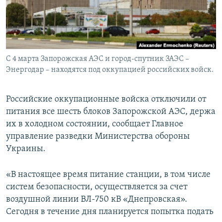
ПРИСОЕДИНЯЙТЕСЬ!
ПОБЕДИТЕЛЕЙ НЕ СУДЯТ?
КРЫМ.НЕПОКОРЕННЫЙ
ELIFBE
С 4 марта Запорожская АЭС и город-спутник ЗАЭС –
УКРАИНСКАЯ ПРОБЛЕМА КРЫМА
Энергодар – находятся под оккупацией российских войск.
Все сайты RFE/RL
Российские оккупационные войска отключили от
питания все шесть блоков Запорожской АЭС, держа
их в холодном состоянии, сообщает Главное
управление разведки Министерства обороны
Украины.
«В настоящее время питание станции, в том числе
систем безопасности, осуществляется за счет
воздушной линии ВЛ-750 кВ «Днепровская».
Сегодня в течение дня планируется попытка подать