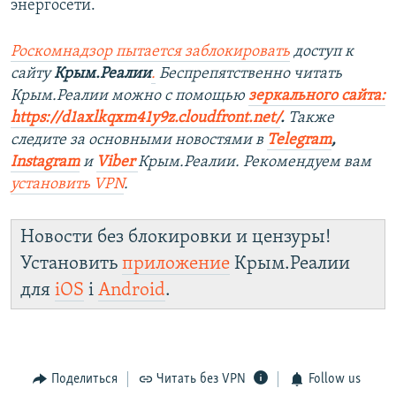
энергосети.
Роскомнадзор пытается заблокировать
доступ к
сайту
Крым.Реалии
.
Беспрепятственно читать
Крым.Реалии мож
но с помощью
зеркального сайта:
https://d1axlkqxm41y9z.cloudfront.net/
. ​
Также
следите за основными новостями в
Telegram
,
Instagra
m
и
Viber
Крым.Реалии. Рекомендуем вам
установить
VPN
.
Новости без блокировки и цензуры!
Установить
приложение
Крым.Реалии
для
iOS
і
Android
.
Поделиться
Читать без VPN
Follow us