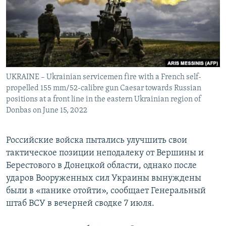
ПРИСОЕДИНЯЙТЕСЬ!
ПОБЕДИТЕЛЕЙ НЕ СУДЯТ?
КРЫМ.НЕПОКОРЕННЫЙ
ELIFBE
УКРАИНСКАЯ ПРОБЛЕМА КРЫМА
Все сайты RFE/RL
UKRAINE – Ukrainian servicemen fire with a French self-
propelled 155 mm/52-calibre gun Caesar towards Russian
positions at a front line in the eastern Ukrainian region of
Donbas on June 15, 2022
Российские войска пытались улучшить свои
тактическое позиции неподалеку от Вершины и
Берестового в Донецкой области, однако после
ударов Вооруженных сил Украины вынуждены
были в «панике отойти», сообщает Генеральный
штаб ВСУ в вечерней сводке 7 июля.