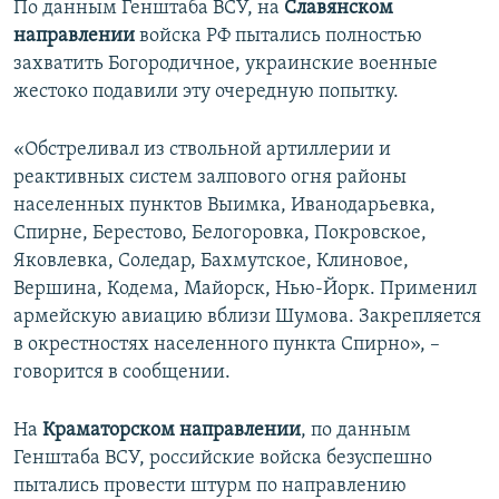
По данным Генштаба ВСУ, на
Славянском
направлении
войска РФ пытались полностью
захватить Богородичное, украинские военные
жестоко подавили эту очередную попытку.
«Обстреливал из ствольной артиллерии и
реактивных систем залпового огня районы
населенных пунктов Выимка, Иванодарьевка,
Спирне, Берестово, Белогоровка, Покровское,
Яковлевка, Соледар, Бахмутское, Клиновое,
Вершина, Кодема, Майорск, Нью-Йорк. Применил
армейскую авиацию вблизи Шумова. Закрепляется
в окрестностях населенного пункта Спирно», –
говорится в сообщении.
На
Краматорском направлении
, по данным
Генштаба ВСУ, российские войска безуспешно
пытались провести штурм по направлению