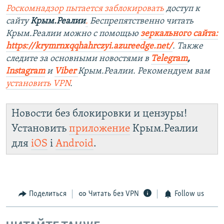
Роскомнадзор пытается заблокировать
доступ к
сайту
Крым.Реалии
.
Беспрепятственно читать
Крым.Реалии можно с помощью
зеркального сайта:
https://krymrnxqqhahrczyi.azureedge.net/
. Также
следите за основными новостями в
Telegram
,
Instagram
и
Viber
Крым.Реалии. Рекомендуем вам
установить VPN
.
Новости без блокировки и цензуры!
Установить
приложение
Крым.Реалии
для
iOS
і
Android
.
Поделиться
Читать без VPN
Follow us