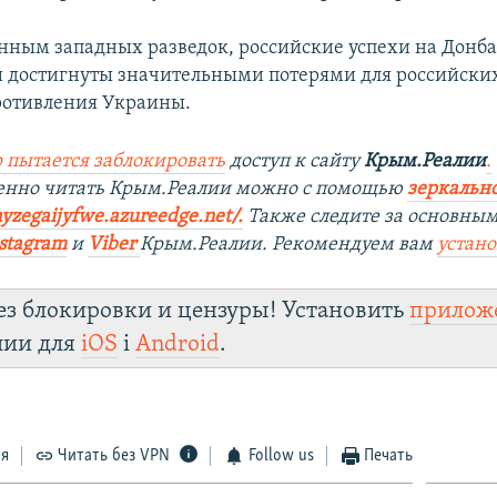
анным западных разведок, российские успехи на Донба
 достигнуты значительными потерями для российских
ротивления Украины.
 пытается заблокировать
доступ к сайту
Крым.Реалии
.
венно читать Крым.Реалии можно с помощью
з
еркально
ayzegaijyfwe.azureedge.net/.
Также следите за основны
stagram
и
Viber
Крым.Реалии. Рекомендуем вам
устан
ез блокировки и цензуры! Установить
прилож
лии для
iOS
і
Android
.
ся
Читать без VPN
Follow us
Печать