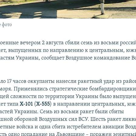
 фото
оенные вечером 2 августа сбили семь из восьми росси
кет, выпущенных по направлению к центральным, юж
ластям Украины, сообщает Воздушное командование 
оло 17 часов оккупанты нанесли ракетный удар из райо
 моря. Применялись стратегические бомбардировщик
общей сложности по территории Украины было выпущен
ет типа
Х-101
(
Х-555
) в направлении центральных, ю
астей Украины. Семь из восьми ракет были сбиты
шной обороной Воздушных сил ВСУ. Шесть ракет лик
етные войска и одна сбита истребителем авиации Воз
сть одно попадание на Львовщине – поражен зенитны