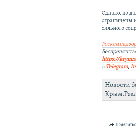
Однако, по д
ограничены и
сильного соп
Роскомнадзор
Беспрепятст
https://krymr
в
Telegram
,
In
Новости б
Крым.Реа
Поделить