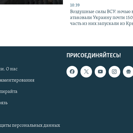
10:39
Воздушные силы ВСУ: ночью 
атаковали Украину почти 150
часть из них запускали из К
ПРИСОЕДИНЯЙТЕСЬ!
и. О нас
омментирования
опирайта
вязь
ащиты персональных данных