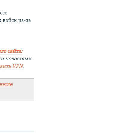
ссе
 войск из-за
го сайта:
ми новостями
овить VPN
.
ение