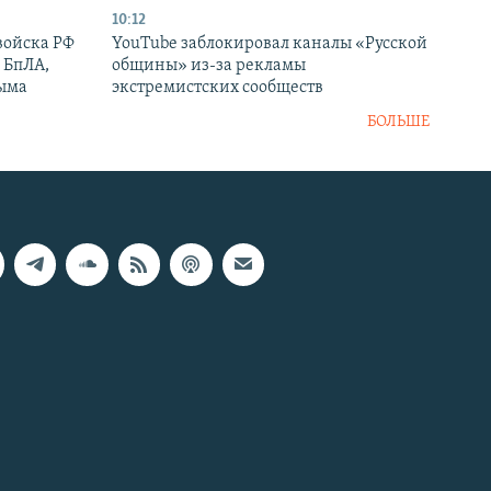
10:12
войска РФ
YouTube заблокировал каналы «Русской
 БпЛА,
общины» из-за рекламы
рыма
экстремистских сообществ
БОЛЬШЕ