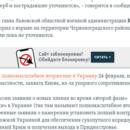
ерб и пострадавшие уточняются», – говорится в сообщ
я глава Львовской областной военной администрации
орил о взрыве на территории Червоноградского район
ли пока не уточняются.
Сайт заблокирован?
читать >
Обойдите блокировку!
а полномасштабное вторжение в Украину
24 февраля, н
частности, захвата Киева, из-за упорного сопротивлен
оссии заявили о новых планах во время «второй фазы»
и» в Украине (так там называют полномасштабное вт
оенные заявили о намерении установить полный контр
южной Украиной для обеспечения сухопутного коридо
ный Крым и получения выхода в Приднестровье.