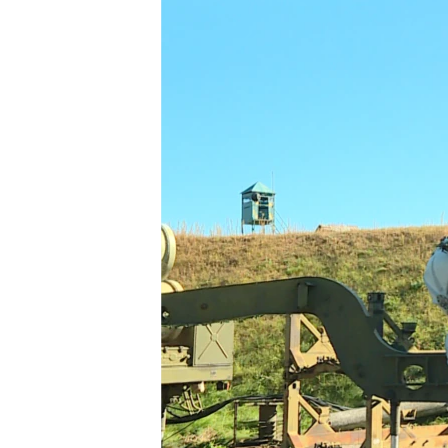
ПОБЕДИТЕЛЕЙ НЕ СУДЯТ?
КРЫМ.НЕПОКОРЕННЫЙ
ELIFBE
УКРАИНСКАЯ ПРОБЛЕМА КРЫМА