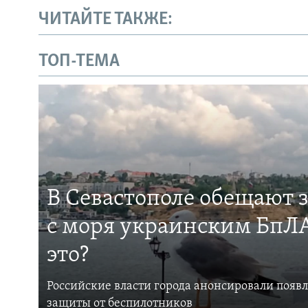
ЧИТАЙТЕ ТАКЖЕ:
ТОП-ТЕМА
В Севастополе обещают 
с моря украинским БпЛА
это?
Российские власти города анонсировали появ
защиты от беспилотников