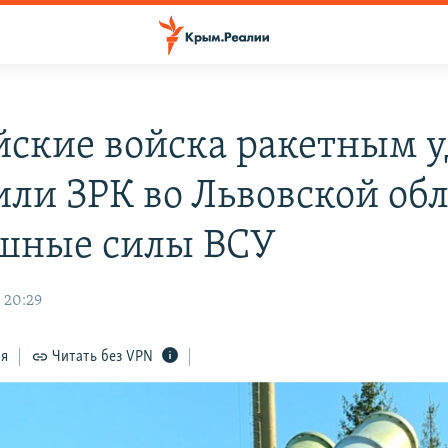
йские войска ракетным 
или ЗРК во Львовской обл
шные силы ВСУ
 20:29
ся
Читать без VPN