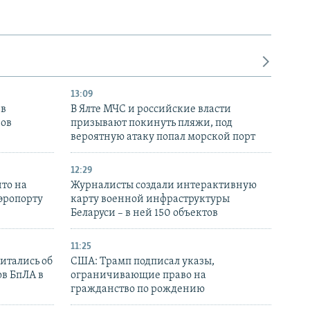
13:09
 в
В Ялте МЧС и российские власти
нов
призывают покинуть пляжи, под
вероятную атаку попал морской порт
12:29
то на
Журналисты создали интерактивную
аэропорту
карту военной инфраструктуры
Беларуси – в ней 150 объектов
11:25
итались об
США: Трамп подписал указы,
ов БпЛА в
ограничивающие право на
гражданство по рождению