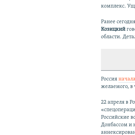
комплекс. Ущ
Ранее сегодн
Козицкий
гов
области. Дета
Россия
начал
желаемого, в 
22 апреля в Р
«спецопераци
Российские в
Донбассом и 
аннексирован