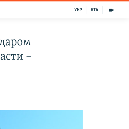
УКР
КТА
ударом
асти –