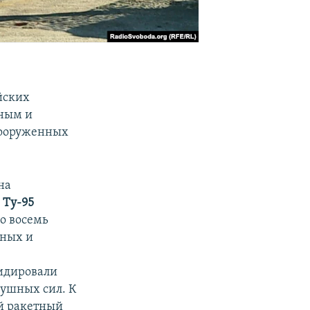
йских
ным и
Вооруженных
на
и
Ту-95
о восемь
жных и
видировали
душных сил. К
й ракетный