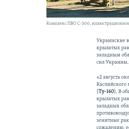
Комплекс ПВО С-300, иллюстрационное
Украинские в
крылатых ра
западным об
сил Украины.
«2 августа ок
Каспийского
(
Ту-160
). В 
крылатых рак
западных обл
противовозду
зенитные рак
сожалению, е