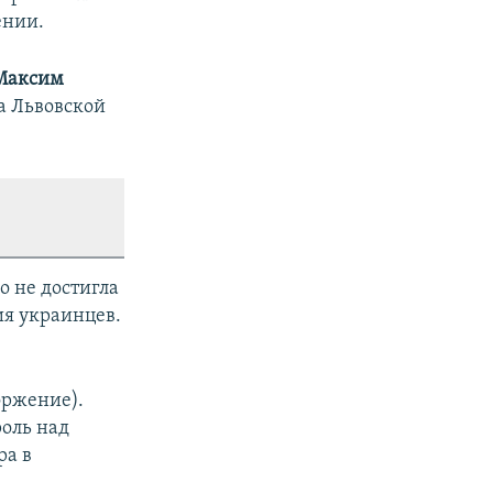
ении.
Максим
а Львовской
о не достигла
ия украинцев.
оржение).
оль над
ра в