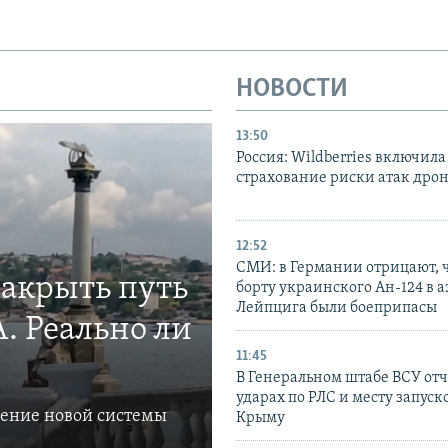
НОВОСТИ
13:50
Россия: Wildberries включила
страхование риски атак дро
12:52
СМИ: в Германии отрицают, ч
закрыть путь
борту украинского Ан-124 в 
Лейпцига были боеприпасы
. Реально ли
11:45
В Генеральном штабе ВСУ отч
ударах по РЛС и месту запуск
ление новой системы
Крыму