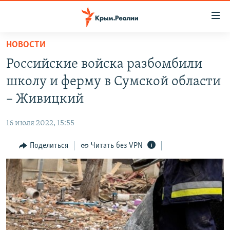
Доступность
ссылки
Вернуться
НОВОСТИ
к
НОВОСТИ
Российские войска разбомбили
основному
СПЕЦПРОЕКТЫ
содержанию
школу и ферму в Сумской области
ВОДА
Вернутся
ГРУЗ 200
– Живицкий
к
ИСТОРИЯ
КАРТА ВОЕННЫХ ОБЪЕКТОВ КРЫМА
главной
16 июля 2022, 15:55
ЕЩЕ
11 ЛЕТ ОККУПАЦИИ КРЫМА. 11 ИСТОРИЙ СОПРОТИВЛЕНИЯ
навигации
Вернутся
Поделиться
Читать без VPN
РАДІО СВОБОДА
ИНТЕРАКТИВ
к
КАК ОБОЙТИ БЛОКИРОВКУ
ИНФОГРАФИКА
поиску
ТЕЛЕПРОЕКТ КРЫМ.РЕАЛИИ
Українською
СОВЕТЫ ПРАВОЗАЩИТНИКОВ
Qırımtatar
ПРОПАВШИЕ БЕЗ ВЕСТИ