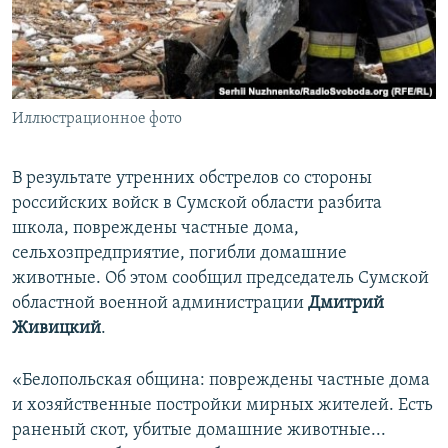
ПРИСОЕДИНЯЙТЕСЬ!
ПОБЕДИТЕЛЕЙ НЕ СУДЯТ?
КРЫМ.НЕПОКОРЕННЫЙ
ELIFBE
Иллюстрационное фото
УКРАИНСКАЯ ПРОБЛЕМА КРЫМА
Все сайты RFE/RL
В результате утренних обстрелов со стороны
российских войск в Сумской области разбита
школа, повреждены частные дома,
сельхозпредприятие, погибли домашние
животные. Об этом сообщил председатель Сумской
областной военной администрации
Дмитрий
Живицкий
.
«Белопольская община: повреждены частные дома
и хозяйственные постройки мирных жителей. Есть
раненый скот, убитые домашние животные...