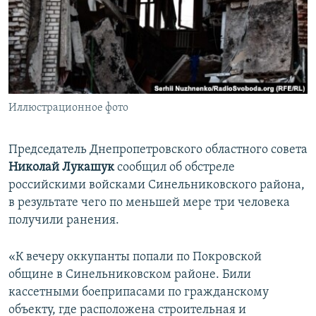
ПРИСОЕДИНЯЙТЕСЬ!
ПОБЕДИТЕЛЕЙ НЕ СУДЯТ?
КРЫМ.НЕПОКОРЕННЫЙ
ELIFBE
УКРАИНСКАЯ ПРОБЛЕМА КРЫМА
Все сайты RFE/RL
Иллюстрационное фото
Председатель Днепропетровского областного совета
Николай Лукашук
сообщил об обстреле
российскими войсками Синельниковского района,
в результате чего по меньшей мере три человека
получили ранения.
«К вечеру оккупанты попали по Покровской
общине в Синельниковском районе. Били
кассетными боеприпасами по гражданскому
объекту, где расположена строительная и