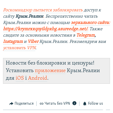
Роскомнадзор пытается заблокировать
доступ к
сайту
Крым.Реалии
.
Беспрепятственно читать
Крым.Реалии можно с помощью
зеркального сайта:
https://krymrxxqnyildpxbg.azureedge.net/
.
Также
следите за основными новостями в
Telegram
,
Instagram
и
Viber
Крым.Реалии. Рекомендуем вам
установить VPN
.
Новости без блокировки и цензуры!
Установить
приложение
Крым.Реалии
для
iOS
і
Android
.
Поделиться
Читать без VPN
Follow us