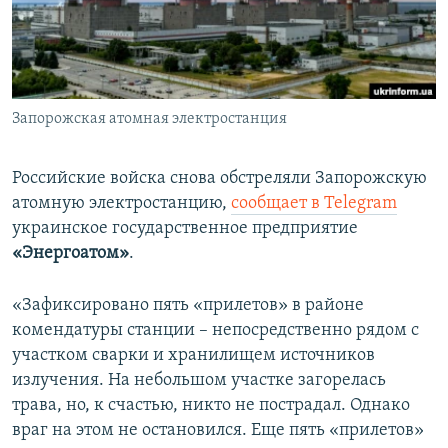
ПРИСОЕДИНЯЙТЕСЬ!
ПОБЕДИТЕЛЕЙ НЕ СУДЯТ?
КРЫМ.НЕПОКОРЕННЫЙ
ELIFBE
Запорожская атомная электростанция
УКРАИНСКАЯ ПРОБЛЕМА КРЫМА
Все сайты RFE/RL
Российские войска снова обстреляли Запорожскую
атомную электростанцию,
сообщает в Telegram
украинское государственное предприятие
«Энергоатом»
.
«Зафиксировано пять «прилетов» в районе
комендатуры станции – непосредственно рядом с
участком сварки и хранилищем источников
излучения. На небольшом участке загорелась
трава, но, к счастью, никто не пострадал. Однако
враг на этом не остановился. Еще пять «прилетов»