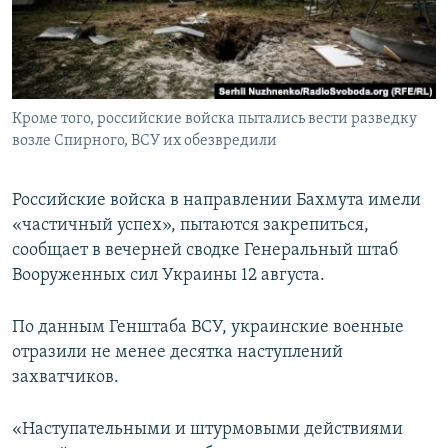
ПРИСОЕДИНЯЙТЕСЬ!
ПОБЕДИТЕЛЕЙ НЕ СУДЯТ?
КРЫМ.НЕПОКОРЕННЫЙ
ELIFBE
Кроме того, российские войска пытались вести разведку
УКРАИНСКАЯ ПРОБЛЕМА КРЫМА
возле Спирного, ВСУ их обезвредили
Все сайты RFE/RL
Российские войска в направлении Бахмута имели
«частичный успех», пытаются закрепиться,
сообщает в вечерней сводке Генеральный штаб
Вооруженных сил Украины 12 августа.
По данным Генштаба ВСУ, украинские военные
отразили не менее десятка наступлений
захватчиков.
«Наступательными и штурмовыми действиями