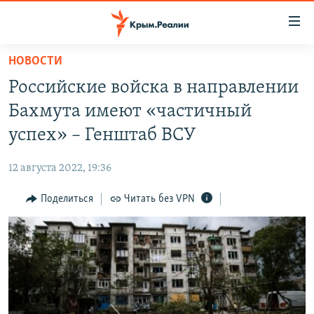
Доступность
ссылки
Вернуться
НОВОСТИ
к
НОВОСТИ
Российские войска в направлении
основному
СПЕЦПРОЕКТЫ
содержанию
Бахмута имеют «частичный
ВОДА
Вернутся
ГРУЗ 200
успех» – Генштаб ВСУ
к
ИСТОРИЯ
КАРТА ВОЕННЫХ ОБЪЕКТОВ КРЫМА
главной
12 августа 2022, 19:36
ЕЩЕ
11 ЛЕТ ОККУПАЦИИ КРЫМА. 11 ИСТОРИЙ СОПРОТИВЛЕНИЯ
навигации
Вернутся
Поделиться
Читать без VPN
РАДІО СВОБОДА
ИНТЕРАКТИВ
к
КАК ОБОЙТИ БЛОКИРОВКУ
ИНФОГРАФИКА
поиску
ТЕЛЕПРОЕКТ КРЫМ.РЕАЛИИ
Українською
СОВЕТЫ ПРАВОЗАЩИТНИКОВ
Qırımtatar
ПРОПАВШИЕ БЕЗ ВЕСТИ