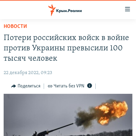
Доступность
ссылки
Вернуться
НОВОСТИ
к
НОВОСТИ
Потери российских войск в войне
основному
СПЕЦПРОЕКТЫ
содержанию
против Украины превысили 100
ВОДА
Вернутся
ГРУЗ 200
тысяч человек
к
ИСТОРИЯ
КАРТА ВОЕННЫХ ОБЪЕКТОВ КРЫМА
главной
22 декабря 2022, 09:23
ЕЩЕ
11 ЛЕТ ОККУПАЦИИ КРЫМА. 11 ИСТОРИЙ СОПРОТИВЛЕНИЯ
навигации
Вернутся
Поделиться
Читать без VPN
РАДІО СВОБОДА
ИНТЕРАКТИВ
к
КАК ОБОЙТИ БЛОКИРОВКУ
ИНФОГРАФИКА
поиску
ТЕЛЕПРОЕКТ КРЫМ.РЕАЛИИ
Українською
СОВЕТЫ ПРАВОЗАЩИТНИКОВ
Qırımtatar
ПРОПАВШИЕ БЕЗ ВЕСТИ