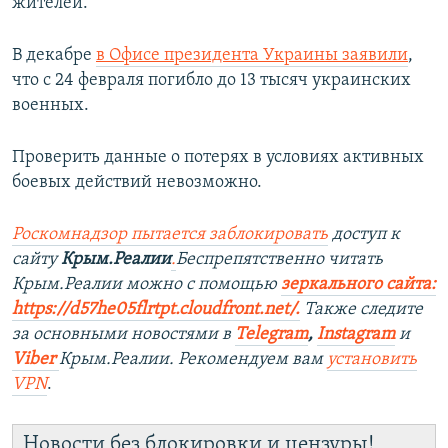
жителей.
В декабре
в Офисе президента Украины заявили
,
что с 24 февраля погибло до 13 тысяч украинских
военных.
Проверить данные о потерях в условиях активных
боевых действий невозможно.
Роскомнадзор пытается заблокировать
доступ к
сайту
Крым.Реалии
.
Беспрепятственно читать
Крым.Реалии можно с помощью
зеркального сайта:
https://d57he05flrtpt.cloudfront.net/.
Также следите
за основными новостями в
Telegram
,
Instagram
и
Viber
Крым.Реалии. Рекомендуем вам
установить
VPN
.
Новости без блокировки и цензуры!