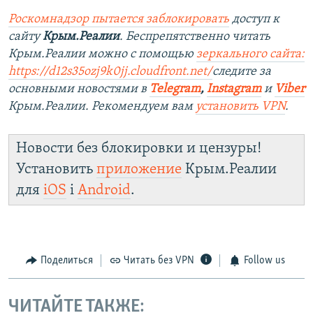
Роскомнадзор пытается заблокировать
доступ к
сайту
Крым.Реалии
. Беспрепятственно читать
Крым.Реалии можно с помощью
зеркального сайта:
https://d12s35ozj9k0jj.cloudfront.net/
следите за
основными новостями в
Telegram
,
Instagram
и
Viber
Крым.Реалии. Рекомендуем вам
установить VPN
.
Новости без блокировки и цензуры!
Установить
приложение
Крым.Реалии
для
iOS
і
Android
.
Поделиться
Читать без VPN
Follow us
ЧИТАЙТЕ ТАКЖЕ: