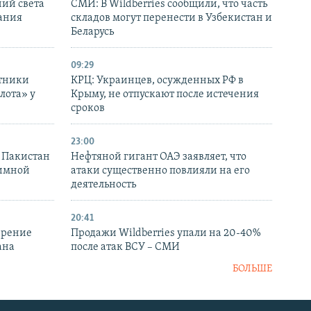
ний света
СМИ: В Wildberries сообщили, что часть
ания
складов могут перенести в Узбекистан и
Беларусь
09:29
отники
КРЦ: Украинцев, осужденных РФ в
лота» у
Крыму, не отпускают после истечения
сроков
23:00
и Пакистан
Нефтяной гигант ОАЭ заявляет, что
аимной
атаки существенно повлияли на его
деятельность
20:41
ирение
Продажи Wildberries упали на 20-40%
ана
после атак ВСУ – СМИ
БОЛЬШЕ