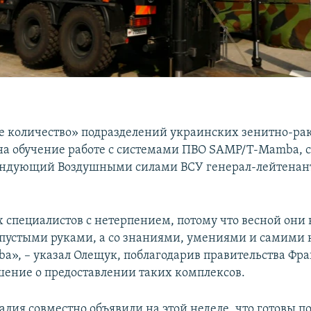
 количество» подразделений украинских зенитно-ра
на обучение работе с системами ПВО SAMP/T-Mamba, 
андующий Воздушными силами ВСУ генерал-лейтенан
специалистов с нетерпением, потому что весной они 
 пустыми руками, а со знаниями, умениями и самими
», – указал Олещук, поблагодарив правительства Фр
шение о предоставлении таких комплексов.
лия совместно объявили на этой неделе, что готовы п