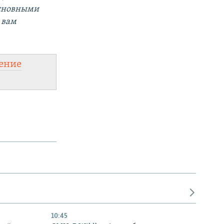
основными
 вам
ение
10:45