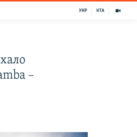
УКР
КТА
ехало
amba –