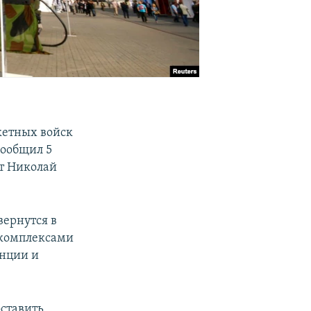
кетных войск
сообщил 5
т Николай
вернутся в
 комплексами
анции и
оставить