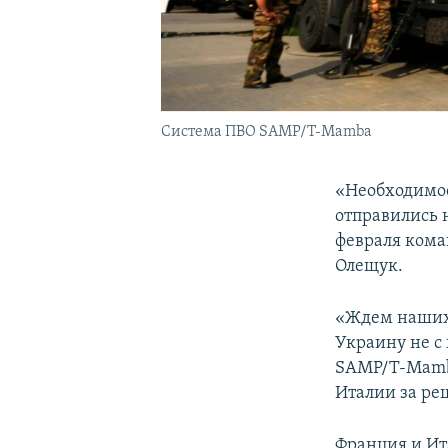
Система ПВО SAMP/T-Mamba
«Необходимое
отправились 
февраля ком
Олещук.
«Ждем наших 
Украину не с
SAMP/T-Mamba
Италии за ре
Франция и Ита