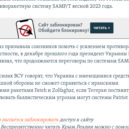
иворакетную систему SAMP/T весной 2023 года.
Сайт заблокирован?
читать >
Обойдите блокировку!
аз призывала союзников помочь с усилением противо
астности, в декабре прошлого года президент Украины
являл, что продолжаются переговоры по системам SAM
силах ВСУ говорят, что Украина с имеющимися средс
шной обороны не сможет справиться с иранскими
ми ракетами Fateh и Zolfaghar, если Тегеран поставит
вовать баллистическим угрозам могут системы Patriot
 пытается заблокировать
доступ к сайту
.
Беспрепятственно читать Крым.Реалии можно с пом