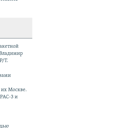
ракетной
 Владимир
P/T.
твами
 их Москве.
 PAC-3 и
ощью