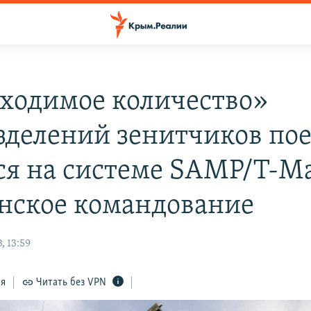
ходимое количество»
зделений зенитчиков по
ся на системе SAMP/T-M
нское командование
, 13:59
ся
Читать без VPN