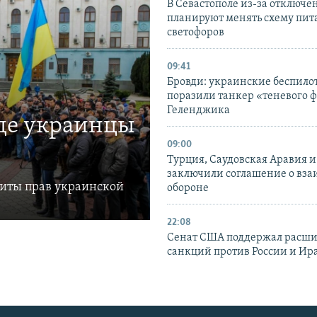
В Севастополе из-за отключе
планируют менять схему пит
светофоров
09:41
Бровди: украинские беспил
поразили танкер «теневого ф
Геленджика
где украинцы
09:00
Турция, Саудовская Аравия 
заключили соглашение о вз
щиты прав украинской
обороне
22:08
Сенат США поддержал расш
санкций против России и Ир