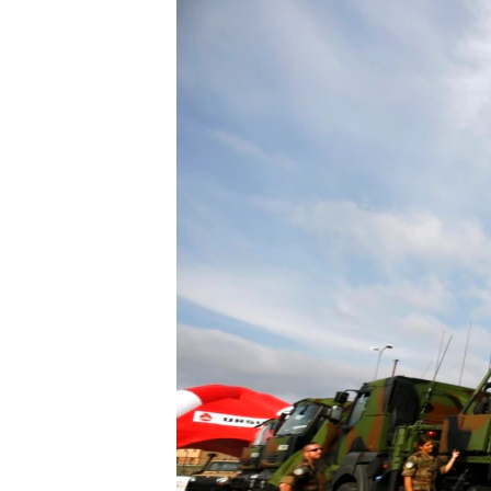
ПОБЕДИТЕЛЕЙ НЕ СУДЯТ?
КРЫМ.НЕПОКОРЕННЫЙ
ELIFBE
УКРАИНСКАЯ ПРОБЛЕМА КРЫМА