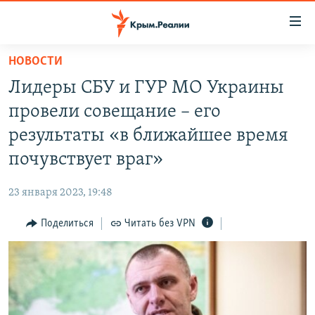
Доступность
ссылки
Вернуться
НОВОСТИ
к
НОВОСТИ
Лидеры СБУ и ГУР МО Украины
основному
СПЕЦПРОЕКТЫ
содержанию
провели совещание – его
ВОДА
Вернутся
ГРУЗ 200
результаты «в ближайшее время
к
ИСТОРИЯ
КАРТА ВОЕННЫХ ОБЪЕКТОВ КРЫМА
почувствует враг»
главной
ЕЩЕ
11 ЛЕТ ОККУПАЦИИ КРЫМА. 11 ИСТОРИЙ СОПРОТИВЛЕНИЯ
навигации
23 января 2023, 19:48
Вернутся
РАДІО СВОБОДА
ИНТЕРАКТИВ
к
Поделиться
Читать без VPN
КАК ОБОЙТИ БЛОКИРОВКУ
ИНФОГРАФИКА
поиску
ТЕЛЕПРОЕКТ КРЫМ.РЕАЛИИ
Українською
СОВЕТЫ ПРАВОЗАЩИТНИКОВ
Qırımtatar
ПРОПАВШИЕ БЕЗ ВЕСТИ