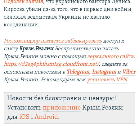
Подоляк заявил
, что украинского банкира Дениса
Киреева убили из-за того, что в первые дни войны
силовым ведомствам Украины не хватало
координации.
Роскомнадзор пытается заблокировать
доступ к
сайту
Крым.Реалии
.
Беспрепятственно читать
Крым.Реалии можно с помощью
зеркального сайта:
https://d2eg4pkibsm1ag.cloudfront.net/
, следите за
основными новостями в
Telegram
,
Instagram
и
Viber
Крым.Реалии. Рекомендуем вам
установить VPN
.
Новости без блокировки и цензуры!
Установить
приложение
Крым.Реалии
для
iOS
і
Android
.