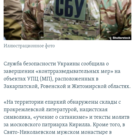
ПРИСОЕДИНЯЙТЕСЬ!
ПОБЕДИТЕЛЕЙ НЕ СУДЯТ?
КРЫМ.НЕПОКОРЕННЫЙ
ELIFBE
УКРАИНСКАЯ ПРОБЛЕМА КРЫМА
Все сайты RFE/RL
Иллюстрационное фото
Служба безопасности Украины сообщила о
завершении «контрразведывательных мер» на
объектах УПЦ (МП), расположенных в
Закарпатской, Ровенской и Житомирской областях.
«На территории епархий обнаружены склады с
прокремлевской литературой, нацистская
символика, «учение о сатанизме» и тексты молитв
за московского патриарха Кирилла. Кроме того, в
Свято-Николаевском мужском монастыре в