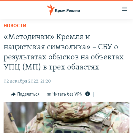
Доступность
ссылки
Вернуться
НОВОСТИ
к
НОВОСТИ
«Методички» Кремля и
основному
СПЕЦПРОЕКТЫ
содержанию
нацистская символика» – СБУ о
ВОДА
Вернутся
ГРУЗ 200
результатах обысков на объектах
к
ИСТОРИЯ
КАРТА ВОЕННЫХ ОБЪЕКТОВ КРЫМА
УПЦ (МП) в трех областях
главной
ЕЩЕ
11 ЛЕТ ОККУПАЦИИ КРЫМА. 11 ИСТОРИЙ СОПРОТИВЛЕНИЯ
навигации
02 декабря 2022, 21:20
Вернутся
РАДІО СВОБОДА
ИНТЕРАКТИВ
к
Поделиться
Читать без VPN
КАК ОБОЙТИ БЛОКИРОВКУ
ИНФОГРАФИКА
поиску
ТЕЛЕПРОЕКТ КРЫМ.РЕАЛИИ
Українською
СОВЕТЫ ПРАВОЗАЩИТНИКОВ
Qırımtatar
ПРОПАВШИЕ БЕЗ ВЕСТИ