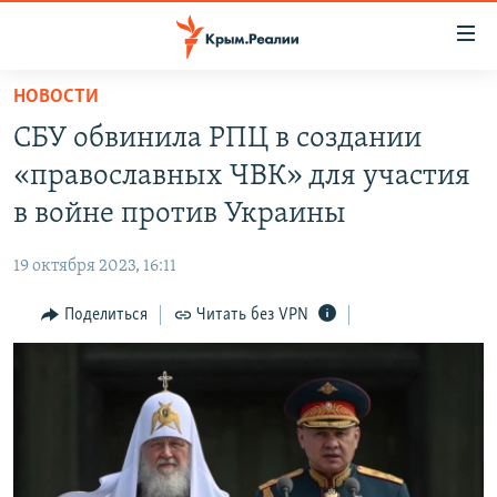
Доступность
ссылки
Вернуться
НОВОСТИ
к
НОВОСТИ
СБУ обвинила РПЦ в создании
основному
СПЕЦПРОЕКТЫ
содержанию
«православных ЧВК» для участия
ВОДА
Вернутся
ГРУЗ 200
в войне против Украины
к
ИСТОРИЯ
КАРТА ВОЕННЫХ ОБЪЕКТОВ КРЫМА
главной
19 октября 2023, 16:11
ЕЩЕ
11 ЛЕТ ОККУПАЦИИ КРЫМА. 11 ИСТОРИЙ СОПРОТИВЛЕНИЯ
навигации
Вернутся
Поделиться
Читать без VPN
РАДІО СВОБОДА
ИНТЕРАКТИВ
к
КАК ОБОЙТИ БЛОКИРОВКУ
ИНФОГРАФИКА
поиску
ТЕЛЕПРОЕКТ КРЫМ.РЕАЛИИ
Українською
СОВЕТЫ ПРАВОЗАЩИТНИКОВ
Qırımtatar
ПРОПАВШИЕ БЕЗ ВЕСТИ