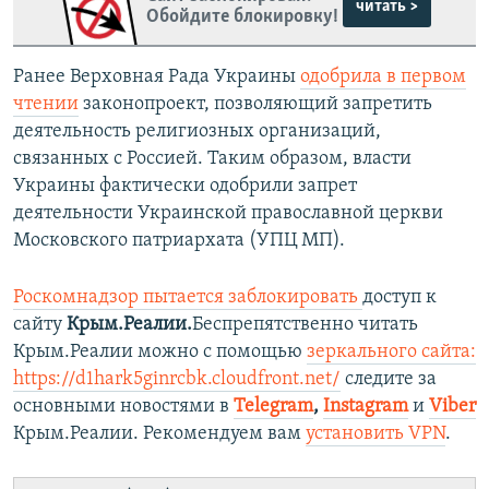
читать >
Обойдите блокировку!
Ранее Верховная Рада Украины
одобрила
в первом
чтении
законопроект, позволяющий запретить
деятельность религиозных организаций,
связанных с Россией. Таким образом, власти
Украины фактически одобрили запрет
деятельности Украинской православной церкви
Московского патриархата (УПЦ МП).
Роскомнадзор пытается заблокировать
доступ к
сайту
Крым.Реалии.
Беспрепятственно читать
Крым.Реалии можно с помощью
зеркального сайта:
https://d1hark5ginrcbk.cloudfront.net/
следите за
основными новостями в
Telegram
,
Instagram
и
Viber
Крым.Реалии. Рекомендуем вам
установить VPN
.