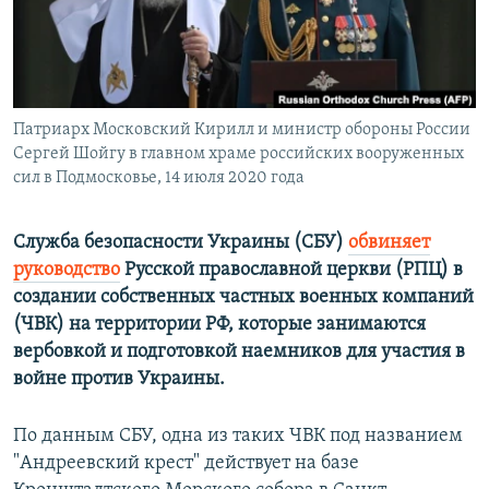
ПРИСОЕДИНЯЙТЕСЬ!
ПОБЕДИТЕЛЕЙ НЕ СУДЯТ?
КРЫМ.НЕПОКОРЕННЫЙ
ELIFBE
Патриарх Московский Кирилл и министр обороны России
УКРАИНСКАЯ ПРОБЛЕМА КРЫМА
Сергей Шойгу в главном храме российских вооруженных
Все сайты RFE/RL
сил в Подмосковье, 14 июля 2020 года
Служба безопасности Украины (СБУ)
обвин
яет
руководство
Русской православной церкви (РПЦ) в
создании собственных частных военных компаний
(ЧВК) на территории РФ, которые занимаются
вербовкой и подготовкой наемников для участия в
войне против Украины.
По данным СБУ, одна из таких ЧВК под названием
"Андреевский крест" действует на базе