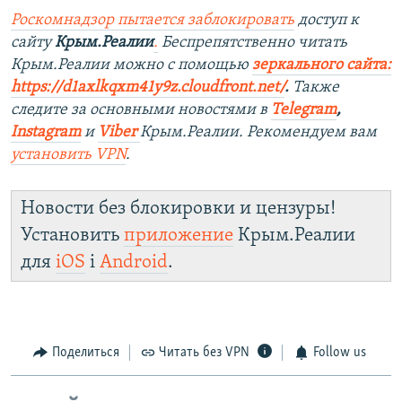
Роскомнадзор пытается заблокировать
доступ к
сайту
Крым.Реалии
.
Беспрепятственно читать
Крым.Реалии мож
но с помощью
зеркального сайта:
https://d1axlkqxm41y9z.cloudfront.net/
. ​
Также
следите за основными новостями в
Telegram
,
Instagram
и
Viber
Крым.Реалии. Рекомендуем вам
установить
VPN
.
Новости без блокировки и цензуры!
Установить
приложение
Крым.Реалии
для
iOS
і
Android
.
Поделиться
Читать без VPN
Follow us