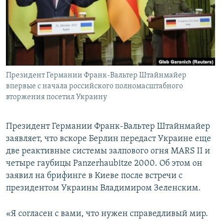
ПРИСОЕДИНЯЙТЕСЬ!
ПОБЕДИТЕЛЕЙ НЕ СУДЯТ?
КРЫМ.НЕПОКОРЕННЫЙ
ELIFBE
УКРАИНСКАЯ ПРОБЛЕМА КРЫМА
Все сайты RFE/RL
Президент Германии Франк-Вальтер Штайнмайер
впервые с начала российского полномасштабного
вторжения посетил Украину
Президент Германии Франк-Вальтер Штайнмайер
заявляет, что вскоре Берлин передаст Украине еще
две реактивные системы залпового огня MARS II и
четыре гаубицы Panzerhaubitze 2000. Об этом он
заявил на брифинге в Киеве после встречи с
президентом Украины Владимиром Зеленским.
«Я согласен с вами, что нужен справедливый мир.