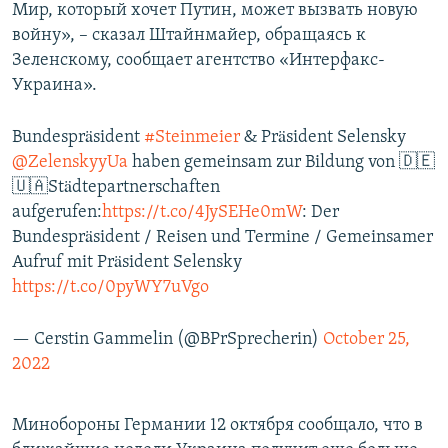
Мир, который хочет Путин, может вызвать новую
войну», – сказал Штайнмайер, обращаясь к
Зеленскому, сообщает агентство «Интерфакс-
Украина».
Bundespräsident
#Steinmeier
& Präsident Selensky
@ZelenskyyUa
⁩ haben gemeinsam zur Bildung von 🇩🇪
🇺🇦Städtepartnerschaften
aufgerufen:
https://t.co/4JySEHe0mW
: Der
Bundespräsident / Reisen und Termine / Gemeinsamer
Aufruf mit Präsident Selensky
https://t.co/0pyWY7uVgo
— Cerstin Gammelin (@BPrSprecherin)
October 25,
2022
Минобороны Германии 12 октября сообщало, что в