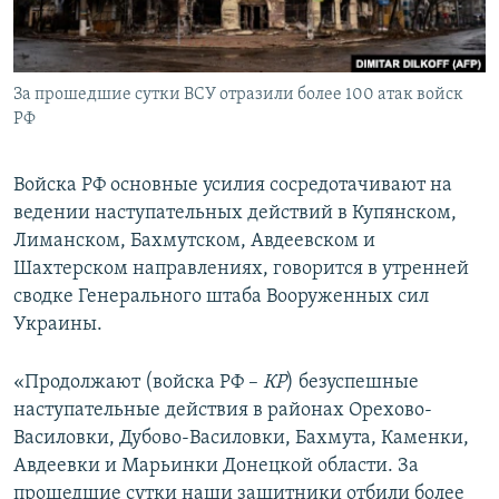
ПРИСОЕДИНЯЙТЕСЬ!
ПОБЕДИТЕЛЕЙ НЕ СУДЯТ?
КРЫМ.НЕПОКОРЕННЫЙ
За прошедшие сутки ВСУ отразили более 100 атак войск
ELIFBE
РФ
УКРАИНСКАЯ ПРОБЛЕМА КРЫМА
Все сайты RFE/RL
Войска РФ основные усилия сосредотачивают на
ведении наступательных действий в Купянском,
Лиманском, Бахмутском, Авдеевском и
Шахтерском направлениях, говорится в утренней
сводке Генерального штаба Вооруженных сил
Украины.
«Продолжают (войска РФ –
КР
) безуспешные
наступательные действия в районах Орехово-
Василовки, Дубово-Василовки, Бахмута, Каменки,
Авдеевки и Марьинки Донецкой области. За
прошедшие сутки наши защитники отбили более