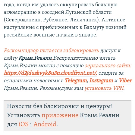
года, когда им удалось оккупировать большую
агломерацию в соседней Луганской области
(Северодонецк, Рубежное, Лисичанск). Активное
наступление с приближенных к Бахмуту позиций
российские военные начали в январе.
Роск
о
мнадзор пытается заблокировать
доступ к
сайту
Крым.Реалии
.
Беспрепятственно читать
Крым.Реалии можно с помощью
зеркального сайта:
https://d2jduskvyk8u3n.cloudfront.net/
,
следите за
основными новостями в
Telegram
,
Instagram
и
Viber
Крым.Реалии. Рекомендуем вам
установить VPN
.
Новости без блокировки и цензуры!
Установить
приложение
Крым.Реалии
для
iOS
і
Android
.