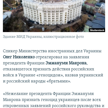
ПРИСОЕДИНЯЙТЕСЬ!
ПОБЕДИТЕЛЕЙ НЕ СУДЯТ?
КРЫМ.НЕПОКОРЕННЫЙ
ELIFBE
УКРАИНСКАЯ ПРОБЛЕМА КРЫМА
Все сайты RFE/RL
Здание МИД Украины, иллюстрационное фото
Спикер Министерства иностранных дел Украины
Олег Николенко
отреагировал на заявления
президента Франции
Эммануэля Макрона
,
отказавшегося признать действия российских
войск в Украине «геноцидом», назвав украинский
и российский народы «братьями».
«Нежелание президента Франции Эммануэля
Макрона признать геноцид украинцев после всех
откровенных заявлений российского руководства и