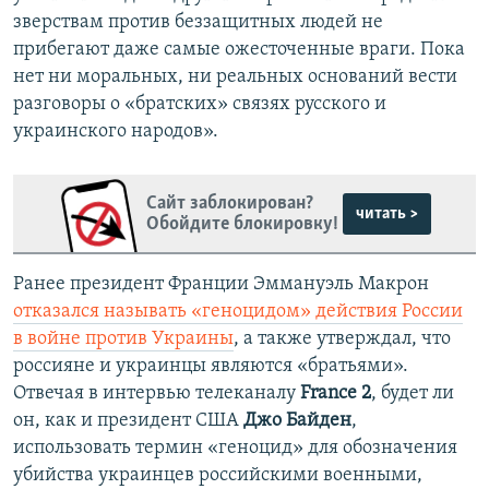
зверствам против беззащитных людей не
прибегают даже самые ожесточенные враги. Пока
нет ни моральных, ни реальных оснований вести
разговоры о «братских» связях русского и
украинского народов».
Сайт заблокирован?
читать >
Обойдите блокировку!
Ранее президент Франции Эммануэль Макрон
отказался называть «геноцидом» действия России
в войне против Украины
, а также утверждал, что
россияне и украинцы являются «братьями».
Отвечая в интервью телеканалу
France 2
, будет ли
он, как и президент США
Джо Байден
,
использовать термин «геноцид» для обозначения
убийства украинцев российскими военными,