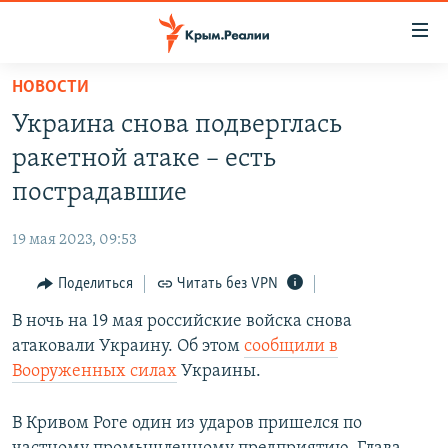
Доступность
ссылки
Вернуться
НОВОСТИ
к
НОВОСТИ
Украина снова подверглась
основному
СПЕЦПРОЕКТЫ
содержанию
ракетной атаке – есть
ВОДА
Вернутся
ГРУЗ 200
пострадавшие
к
ИСТОРИЯ
КАРТА ВОЕННЫХ ОБЪЕКТОВ КРЫМА
главной
19 мая 2023, 09:53
ЕЩЕ
11 ЛЕТ ОККУПАЦИИ КРЫМА. 11 ИСТОРИЙ СОПРОТИВЛЕНИЯ
навигации
Вернутся
Поделиться
Читать без VPN
РАДІО СВОБОДА
ИНТЕРАКТИВ
к
В ночь на 19 мая российские войска снова
КАК ОБОЙТИ БЛОКИРОВКУ
ИНФОГРАФИКА
поиску
атаковали Украину. Об этом
сообщили в
ТЕЛЕПРОЕКТ КРЫМ.РЕАЛИИ
Вооруженных силах
Украины.
Українською
СОВЕТЫ ПРАВОЗАЩИТНИКОВ
Qırımtatar
В Кривом Роге один из ударов пришелся по
ПРОПАВШИЕ БЕЗ ВЕСТИ