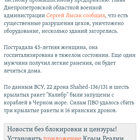
частному промышленному предприятию. Глава
ПРИСОЕДИНЯЙТЕСЬ!
ПОБЕДИТЕЛЕЙ НЕ СУДЯТ?
Днепропетровской областной военной
администрации
Сергей Лысак сообщил
, что есть
КРЫМ.НЕПОКОРЕННЫЙ
существенные разрушения цехов, уничтожено
ELIFBE
оборудование, несколько зданий загорелись.
УКРАИНСКАЯ ПРОБЛЕМА КРЫМА
Пострадала 45-летняя женщина, она
Все сайты RFE/RL
госпитализирована в тяжелом состоянии. Еще один
мужчина получил легкие ранения, он будет
лечиться дома.
По данным ВСУ, 22 дрона Shahed-136/131 и шесть
крылатых ракет "Калибр" были запущены с
кораблей в Черном море. Силам ПВО удалось сбить
три крылатые ракеты и 16 иранских дронов.
Новости без блокировки и цензуры!
Установить
приложение
Крым.Реалии