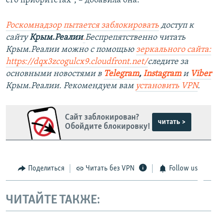
его приоритетах", – добавила она.
Роскомнадзор пытается заблокировать
доступ к
сайту
Крым.Реалии
.
Беспрепятственно читать
Крым.Реалии можно с помощью
зеркального сайта:
https://dqx3zcogulcx9.cloudfront.net/
следите за
основными новостями в
Telegram
,
Instagram
и
Viber
Крым.Реалии. Рекомендуем вам
установить VPN
.
Сайт заблокирован?
читать >
Обойдите блокировку!
Поделиться
Читать без VPN
Follow us
ЧИТАЙТЕ ТАКЖЕ: