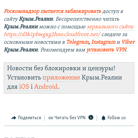
Роскомнадзор пытается заблокировать
доступ к
сайту
Крым.Реалии
. Беспрепятственно читать
Крым.Реалии
можно с помощью
зеркального сайта:
https://d3k1pbwgxg2hno.cloudfront.net/
следите за
основными новостями в
Telegram
,
Instagram
и
Viber
Крым.Реалии
. Рекомендуем вам
установить VPN
.
Новости без блокировки и цензуры!
Установить
приложение
Крым.Реалии
для
iOS
і
Android
.
Поделиться
Читать без VPN
Follow us