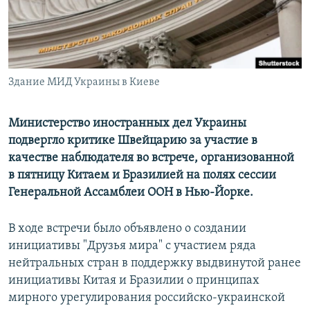
ПРИСОЕДИНЯЙТЕСЬ!
ПОБЕДИТЕЛЕЙ НЕ СУДЯТ?
КРЫМ.НЕПОКОРЕННЫЙ
ELIFBE
Здание МИД Украины в Киеве
УКРАИНСКАЯ ПРОБЛЕМА КРЫМА
Все сайты RFE/RL
Министерство иностранных дел Украины
подвергло критике Швейцарию за участие в
качестве наблюдателя во встрече, организованной
в пятницу Китаем и Бразилией на полях сессии
Генеральной Ассамблеи ООН в Нью-Йорке.
В ходе встречи было объявлено о создании
инициативы "Друзья мира" с участием ряда
нейтральных стран в поддержку выдвинутой ранее
инициативы Китая и Бразилии о принципах
мирного урегулирования российско-украинской