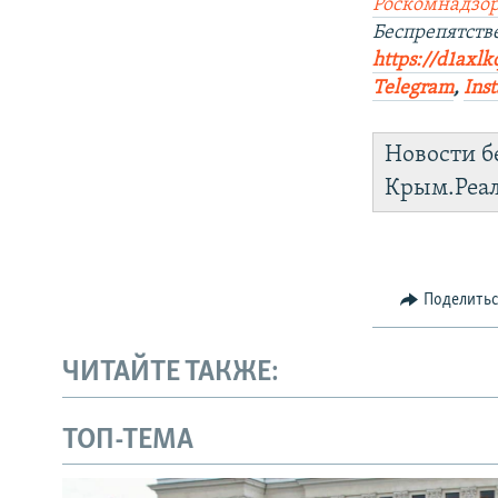
Роскомнадзор
Беспрепятств
https://d1axlk
Telegram
,
Ins
Новости б
Крым.Реа
Поделить
ЧИТАЙТЕ ТАКЖЕ:
ТОП-ТЕМА