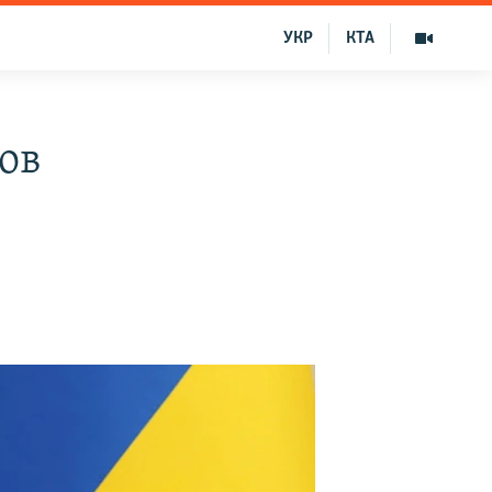
УКР
КТА
ов