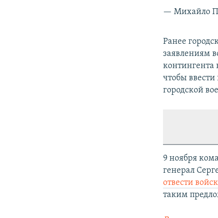
— Михайло П
Ранее городск
заявлениям в
контингента н
чтобы ввести
городской во
9 ноября ко
генерал Серг
отвести войс
таким предл