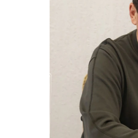
ПОБЕДИТЕЛЕЙ НЕ СУДЯТ?
КРЫМ.НЕПОКОРЕННЫЙ
ELIFBE
УКРАИНСКАЯ ПРОБЛЕМА КРЫМА