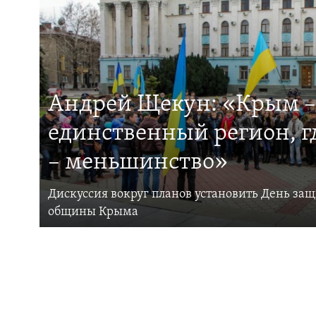
Андрей Щекун: «Крым –
единственный регион, 
– меньшинство»
Дискуссия вокруг планов установить День за
общины Крыма