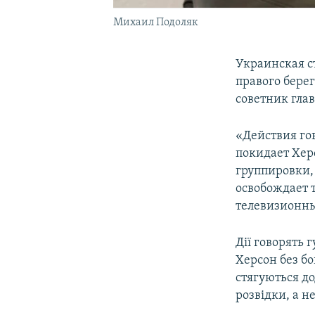
Михаил Подоляк
Украинская с
правого берег
советник гла
«Действия гов
покидает Херс
группировки,
освобождает 
телевизионны
Дії говорять 
Херсон без бо
стягуються до
розвідки, а н