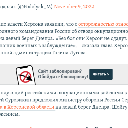
одоляк (@Podolyak_M)
November 9, 2022
ие власти Херсона заявили, что с
осторожностью относ
оенного командования России об отводе оккупационно
а левый берег Днепра. «Без боя они Херсон не сдадут.
 наших военных в заблуждение», – сказала глава Херс
енной администрации Галина Лугова.
Сайт заблокирован?
читать >
Обойдите блокировку!
мандующий российскими оккупационными войсками в
ей Суровикин предложил министру обороны России С
ка в Херсонской области
на левый берег Днепра. Шойгу 
ожением.