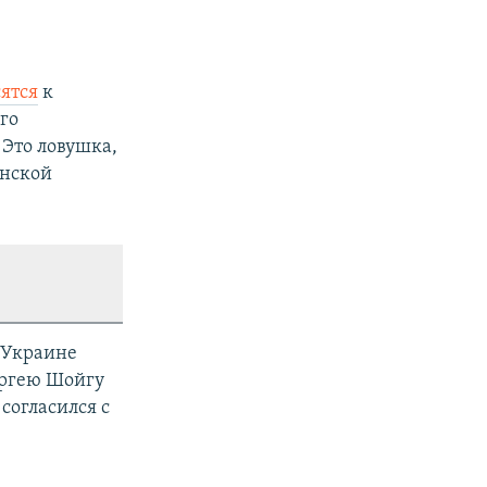
ятся
к
го
 Это ловушка,
онской
 Украине
ергею Шойгу
согласился с