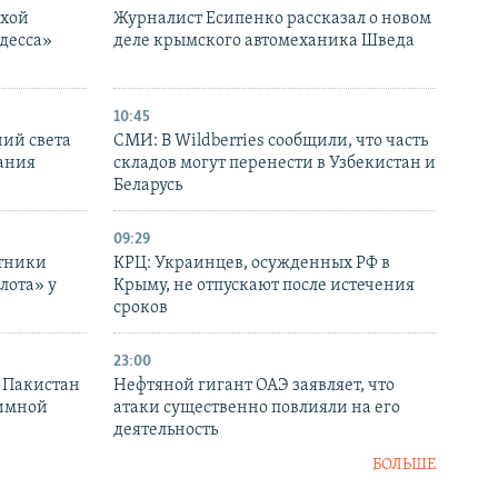
ухой
Журналист Есипенко рассказал о новом
десса»
деле крымского автомеханика Шведа
10:45
ний света
СМИ: В Wildberries сообщили, что часть
ания
складов могут перенести в Узбекистан и
Беларусь
09:29
отники
КРЦ: Украинцев, осужденных РФ в
лота» у
Крыму, не отпускают после истечения
сроков
23:00
и Пакистан
Нефтяной гигант ОАЭ заявляет, что
аимной
атаки существенно повлияли на его
деятельность
БОЛЬШЕ