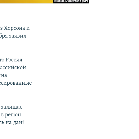
з Херсона и
бря заявил
то Россия
российской
ина
иссированные
я залишає
 в регіон
сь на дані