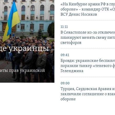
«На Кинбурне армия РФ в гл
обороне» – командир ОТК «О
ВСУ Денис Носиков
11:11
В Севастополе из-за отключе
планируют менять схему пит
светофоров
где украинцы
09:41
Бровди: украинские беспил
поразили танкер «теневого ф
щиты прав украинской
Геленджика
09:00
Турция, Саудовская Аравия 
заключили соглашение о вз
обороне