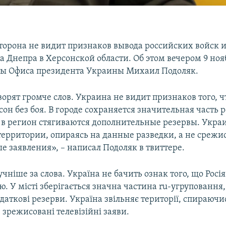
торона не видит признаков вывода российских войск и
а Днепра в Херсонской области. Об этом вечером 9 ноя
вы Офиса президента Украины Михаил Подоляк.
орят громче слов. Украина не видит признаков того, ч
он без боя. В городе сохраняется значительная часть 
 в регион стягиваются дополнительные резервы. Укра
территории, опираясь на данные разведки, а не среж
е заявления», – написал Подоляк в твиттере.
гучніше за слова. Україна не бачить ознак того, що Росі
ю. У місті зберігається значна частина ru-угруповання,
даткові резерви. Україна звільняє території, спираючи
е зрежисовані телевізійні заяви.