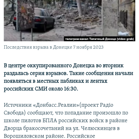
ПРИСОЕДИНЯЙТЕСЬ!
ПОБЕДИТЕЛЕЙ НЕ СУДЯТ?
КРЫМ.НЕПОКОРЕННЫЙ
ELIFBE
УКРАИНСКАЯ ПРОБЛЕМА КРЫМА
Все сайты RFE/RL
Последствия взрыва в Донецке 7 ноября 2023
В центре оккупированного Донецка во вторник
раздалась серия взрывов. Такие сообщения начали
появляться в местных пабликах и лентах
российских СМИ около 16:30.
Источники «Донбасс.Реалии»(проект Радіо
Свобода) сообщают, что попадание произошло по
школе пилотов БПЛА российских войск в районе
Дворца бракосочетаний на ул. Челюскинцев в
Ворошиловском районе. Российское