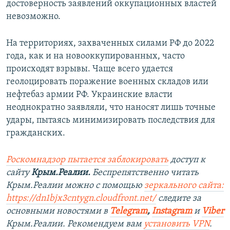
достоверность заявлений оккупационных властей
невозможно.
На территориях, захваченных силами РФ до 2022
года, как и на новооккупированных, часто
происходят взрывы. Чаще всего удается
геолоцировать поражение военных складов или
нефтебаз армии РФ. Украинские власти
неоднократно заявляли, что наносят лишь точные
удары, пытаясь минимизировать последствия для
гражданских.
Роскомнадзор пытается заблокировать
доступ к
сайту
Крым.Реалии.
Беспрепятственно читать
Крым.Реалии можно с помощью
зеркального сайта:
https://dn1bjx3cntygn.cloudfront.net/
следите за
основными новостями в
Telegram
,
Instagram
и
Viber
Крым.Реалии. Рекомендуем вам
установить VPN
.