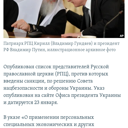
ПРИСОЕДИНЯЙТЕСЬ!
ПОБЕДИТЕЛЕЙ НЕ СУДЯТ?
КРЫМ.НЕПОКОРЕННЫЙ
ELIFBE
УКРАИНСКАЯ ПРОБЛЕМА КРЫМА
Все сайты RFE/RL
Патриарх РПЦ Кирилл (Владимир Гундяев) и президент
РФ Владимир Путин, иллюстрационное архивное фото
Опубликован список представителей Русской
православной церкви (РПЦ), против которых
введены санкции, по решению Совета
нацбезопасности и обороны Украины. Указ
опубликован на сайте Офиса президента Украины
и датируется 23 января.
В указе «О применении персональных
специальных экономических и других