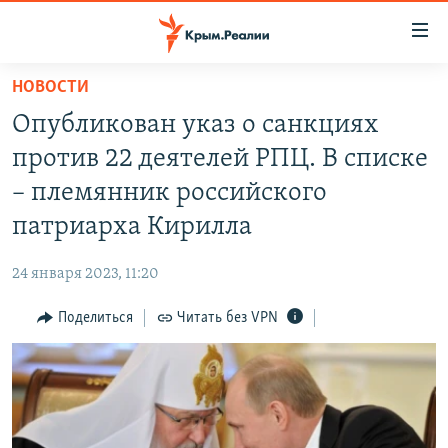
Доступность
ссылки
Вернуться
НОВОСТИ
к
НОВОСТИ
Опубликован указ о санкциях
основному
СПЕЦПРОЕКТЫ
содержанию
против 22 деятелей РПЦ. В списке
ВОДА
Вернутся
ГРУЗ 200
– племянник российского
к
ИСТОРИЯ
КАРТА ВОЕННЫХ ОБЪЕКТОВ КРЫМА
патриарха Кирилла
главной
ЕЩЕ
11 ЛЕТ ОККУПАЦИИ КРЫМА. 11 ИСТОРИЙ СОПРОТИВЛЕНИЯ
навигации
24 января 2023, 11:20
Вернутся
РАДІО СВОБОДА
ИНТЕРАКТИВ
к
Поделиться
Читать без VPN
КАК ОБОЙТИ БЛОКИРОВКУ
ИНФОГРАФИКА
поиску
ТЕЛЕПРОЕКТ КРЫМ.РЕАЛИИ
Українською
СОВЕТЫ ПРАВОЗАЩИТНИКОВ
Qırımtatar
ПРОПАВШИЕ БЕЗ ВЕСТИ