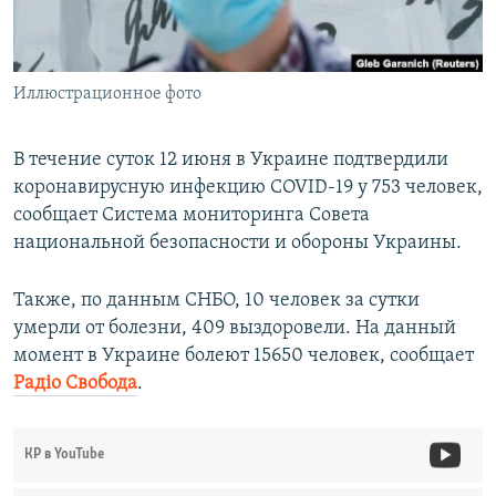
ПРИСОЕДИНЯЙТЕСЬ!
ПОБЕДИТЕЛЕЙ НЕ СУДЯТ?
КРЫМ.НЕПОКОРЕННЫЙ
Иллюстрационное фото
ELIFBE
УКРАИНСКАЯ ПРОБЛЕМА КРЫМА
В течение суток 12 июня в Украине подтвердили
Все сайты RFE/RL
коронавирусную инфекцию COVID-19 у 753 человек,
сообщает Система мониторинга Совета
национальной безопасности и обороны Украины.
Также, по данным СНБО, 10 человек за сутки
умерли от болезни, 409 выздоровели. На данный
момент в Украине болеют 15650 человек, сообщает
Радіо Свобода
.
КР в YouTube