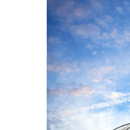
ПОБЕДИТЕЛЕЙ НЕ СУДЯТ?
КРЫМ.НЕПОКОРЕННЫЙ
ELIFBE
УКРАИНСКАЯ ПРОБЛЕМА КРЫМА