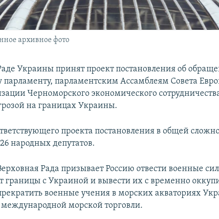
нное архивное фото
Раде Украины принят проект постановления об обраще
 парламенту, парламентским Ассамблеям Совета Евро
зации Черноморского экономического сотрудничества
грозой на границах Украины.
тветствующего проекта постановления в общей сложн
26 народных депутатов.
Верховная Рада призывает Россию отвести военные си
т границы с Украиной и вывести их с временно окку
прекратить военные учения в морских акваториях Укр
 международной морской торговли.