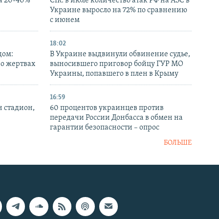
а 20-40%
CIR: в июле количество атак РФ на АЗС в
Украине выросло на 72% по сравнению
с июнем
18:02
дом:
В Украине выдвинули обвинение судье,
 о жертвах
выносившего приговор бойцу ГУР МО
Украины, попавшего в плен в Крыму
16:59
н стадион,
60 процентов украинцев против
передачи России Донбасса в обмен на
гарантии безопасности – опрос
БОЛЬШЕ