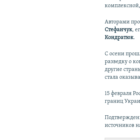
комплексной,
Авторами про
Стефанчук
, 
Кондратюк
.
С осени прош
разведку о к
другие стран
стала оказыв
15 февраля Ро
границ Укра
Подтвержден
источников н