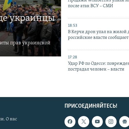
Продажи Wildberries упали н
после атак ВСУ – СМИ
где украинцы
18:53
В Керчи дрон упал на жилой 
российские власти сообщают
щиты прав украинской
17:28
Удар РФ по Одессе: поврежде
пострадал человек – власти
ПРИСОЕДИНЯЙТЕСЬ!
и. О нас