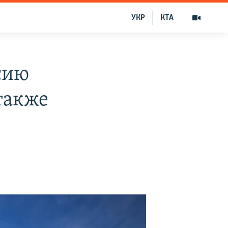
УКР
КТА
сию
также