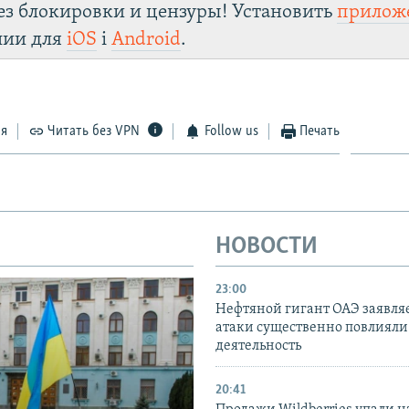
ез блокировки и цензуры! Установить
прилож
лии для
iOS
і
Android
.
ся
Читать без VPN
Follow us
Печать
НОВОСТИ
23:00
Нефтяной гигант ОАЭ заявляе
атаки существенно повлияли 
деятельность
20:41