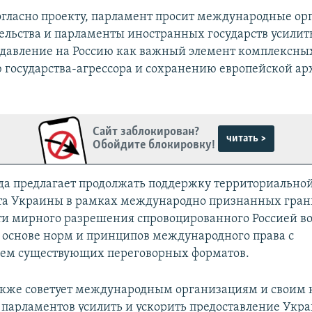
согласно проекту, парламент просит международные ор
ельства и парламенты иностранных государств усилит
давление на Россию как важный элемент комплексных
государства-агрессора и сохранению европейской а
.
Сайт заблокирован?
читать >
Обойдите блокировку!
да предлагает продолжать поддержку территориальной
та Украины в рамках международно признанных гран
и мирного разрешения спровоцированного Россией в
 основе норм и принципов международного права с
ием существующих переговорных форматов.
кже советует международным организациям и своим 
парламентов усилить и ускорить предоставление Укр