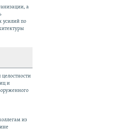
ганизации, а
ь
 усилий по
рхитектуры
 целостности
иц и
ооруженного
коллегам из
аине