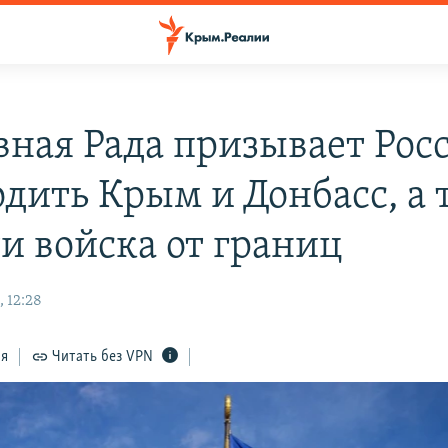
вная Рада призывает Рос
одить Крым и Донбасс, а 
ти войска от границ
 12:28
ся
Читать без VPN