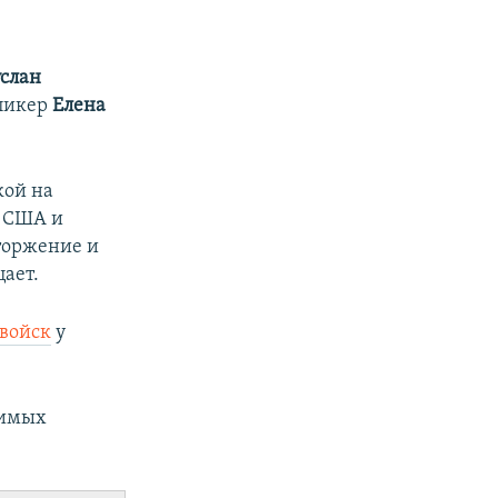
услан
пикер
Елена
кой на
. США и
вторжение и
ает.
 войск
у
симых