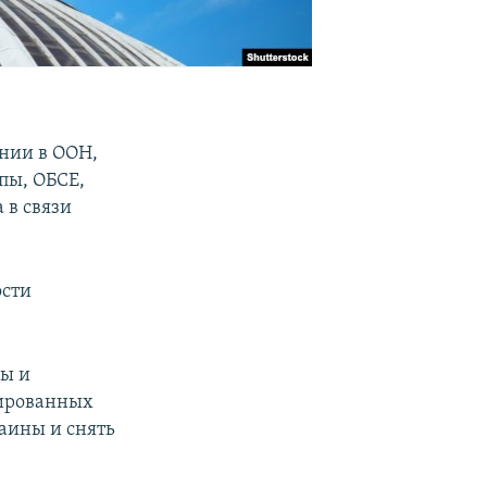
нии в ООН,
пы, ОБСЕ,
 в связи
ости
лы и
пированных
аины и снять