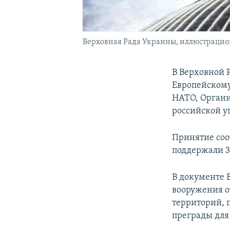
Верховная Рада Украины, иллюстрацио
В Верховной 
Европейскому
НАТО, Органи
российской у
Принятие соо
поддержали 3
В документе 
вооружения о
территорий, 
преграды для